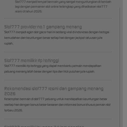
Slot777 menjadi tempat bermain yang sangat menguntungkan di tambah
lagi dengan permainan slot online terlengkap yang dihadirakan slot777
resmi di tahun 2026.
Slot777 provider no.1 gampang menang
Slot777 menjadi agen slot gacor hari ini sedang viral di indonesia dengan berbgai
kemudahan dan keuntungan besar setiap hari dengan jackpot ratuusan juta
rupiah,.
Slot777 memilikir rtp tertinggi
Slot777 memiliki rtp tertinggi yang dapat membantu pemain mendapatkan
peluang menang lebih besar dengan tips dan trick puluhan juta rupiah.
Rekomendasi slot777 resmi dan gampang menang
2026
Kesemptan bermain di slot777 peluang untuk mendapatkan keuntungan besar
ssetiap hari dengan bonus besar-besaran dan informasi bonus khusus pemain slot
terbaru 2026.