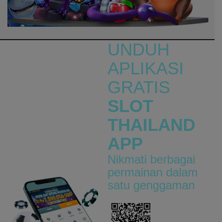
vswaysbandit
ans****a
IDR
6,998,600.00
vs20olympgate
UNDUH
rydhos****e
APLIKASI
IDR
6,989,400.00
GRATIS
vswaysmahwblck
SLOT
miste****0
IDR
6,784,500.00
THAILAND
vs20gatotx
APP
be****7
IDR
6,724,500.00
Nikmati berbagai
vs20stararx
permainan dalam
be****7
satu genggaman
IDR
6,592,400.00
vs20fruitswx
sco****9
IDR
5,941,200.00