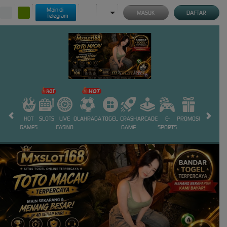
Main di
MASUK
DAFTAR
Telegram
HOT
SLOTS
LIVE
OLAHRAGA
TOGEL
CRASH
ARCADE
E-
PROMOSI
GAMES
CASINO
GAME
SPORTS