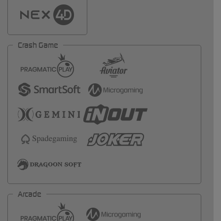
Crash Game
Arcade