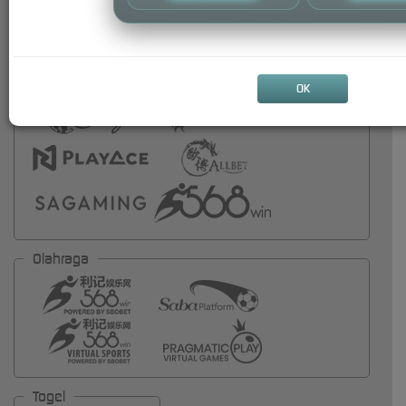
OK
Olahraga
Togel