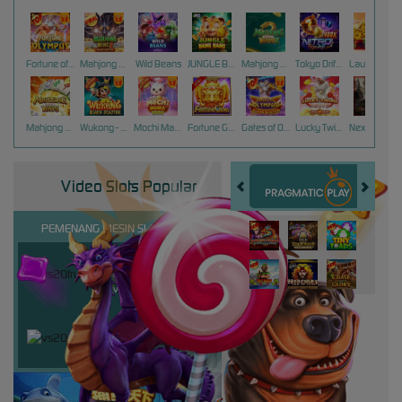
Fortune of Olympus
Mahjong Wins 3 – Black Scatter
Wild Beans
JUNGLE BANG BANG
Mahjong Ways 2
Tokyo Drift Nitro
Laughing Buddha Nexus
Mahjong Ways
Wukong - Black Scatter
Mochi Mania 1000
Fortune Gems
Gates of Olympus Super Scatter
Lucky Twins Nexus
Nexus Tombstone RIP
Video Slots Popular
PEMENANG MESIN SLOT
miste****0
IDR
15,047,200.00
vs20fruitswx
ma****5
IDR
9,253,200.00
vs20starlightx
vsteadf****1
IDR
8,998,000.00