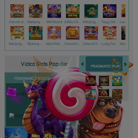
Fortune of Olympus
Mahjong Wins 3 – Black Scatter
Wild Beans
JUNGLE BANG BANG
Mahjong Ways 2
Tokyo Drift Nitro
Laughing Buddha Nexus
Mahjong Ways
Wukong - Black Scatter
Mochi Mania 1000
Fortune Gems
Gates of Olympus Super Scatter
Lucky Twins Nexus
Nexus Tombstone RIP
Video Slots Popular
PEMENANG MESIN SLOT
miste****0
IDR
15,047,200.00
vs20fruitswx
ma****5
IDR
9,253,200.00
vs20starlightx
vsteadf****1
IDR
8,998,000.00