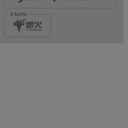
E-Sports