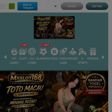
Main di
MASUK
DAFTAR
Telegram
HOT
SLOTS
LIVE
OLAHRAGA
TOGEL
CRASH
ARCADE
E-
PROMOSI
GAMES
CASINO
GAME
SPORTS