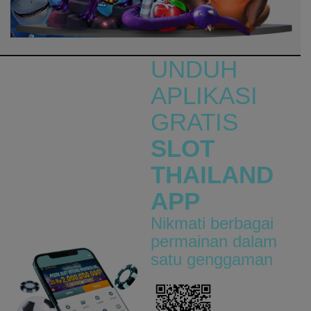
vswaysbandit
ans****a
IDR
6,998,600.00
vs20olympgate
UNDUH
rydhos****e
APLIKASI
IDR
6,989,400.00
GRATIS
vswaysmahwblck
SLOT
miste****0
IDR
6,784,500.00
THAILAND
vs20gatotx
APP
be****7
IDR
6,724,500.00
Nikmati berbagai
vs20stararx
permainan dalam
be****7
satu genggaman
IDR
6,592,400.00
vs20fruitswx
sco****9
IDR
5,941,200.00