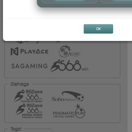
OK
Olahraga
Togel