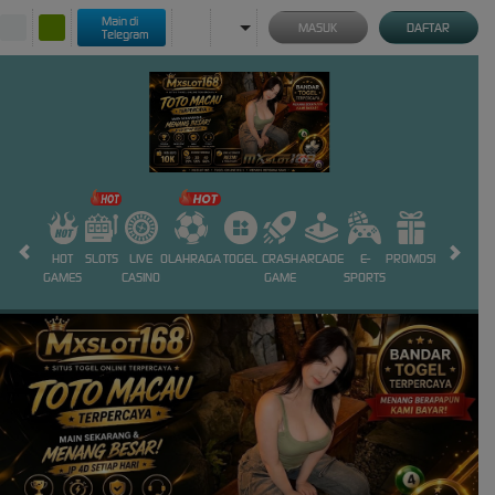
Main di
MASUK
DAFTAR
Telegram
HOT
SLOTS
LIVE
OLAHRAGA
TOGEL
CRASH
ARCADE
E-
PROMOSI
GAMES
CASINO
GAME
SPORTS