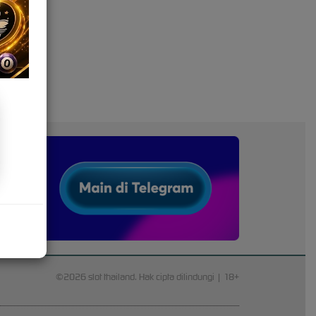
Pindai kode
untuk Und
Android A
©2026 slot thailand. Hak cipta dilindungi | 18+