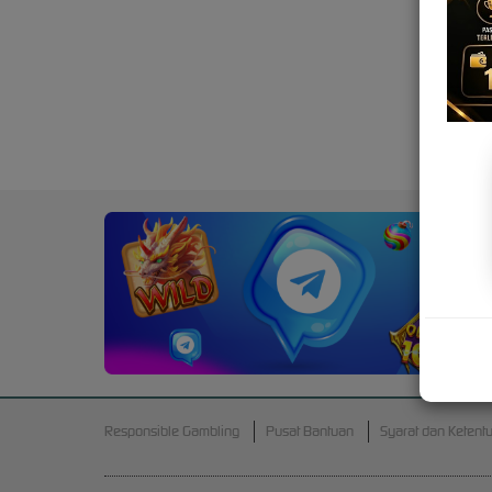
be****7
IDR
6,592,400.00
vs20fruitswx
sco****9
IDR
5,941,200.00
vs20fruitswx
miste****0
IDR
4,520,000.00
vs20olympx
Responsible Gambling
Pusat Bantuan
Syarat dan Ketent