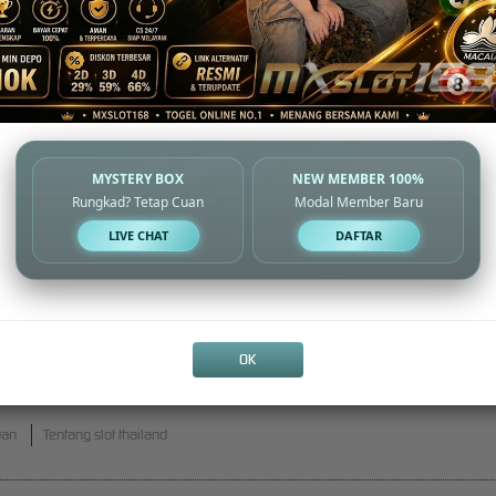
MYSTERY BOX
NEW MEMBER 100%
Rungkad? Tetap Cuan
Modal Member Baru
LIVE CHAT
DAFTAR
OK
uan
Tentang slot thailand