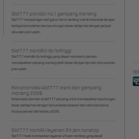
Slot777 provider no.1 gampang menang
Slot777 menjadi agen slot gacor hari ini sedang viral di indonesia dengan
berbgai kemudahan dan keuntungan besar setiap hari dengan jackpot
ratuusan juta rupiah,.
Slot777 memilikir rtp tertinggi
Slot777 memiliki rtp tertinggi yang dapat membantu pemain
mendapatkan peluang menang lebih besar dengan tips dan trick puluhan
juta rupiah.
TE
Rekomendasi slot777 resmi dan gampang
menang 2026
Kesemptan bermain di slot777 peluang untuk mendapatkan keuntungan
besar ssetiap hari dengan bonus besar-besaran dan informasi bonus
khusus pemain slot terbaru 2026.
Slot777 memiliki layanan 24 jam nonstop
Slot777 hadir memberikan layanan 24 jam nonstop yang dapat