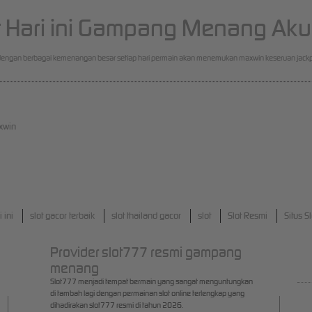
cor Hari ini Gampang Menang A
i dengan berbagai kemenangan besar setiap hari permain akan menemukan maxwin keseruan jackp
xwin
 ini
slot gacor terbaik
slot thailand gacor
slot
Slot Resmi
Situs Sl
Provider slot777 resmi gampang
menang
Slot777 menjadi tempat bermain yang sangat menguntungkan
di tambah lagi dengan permainan slot online terlengkap yang
dihadirakan slot777 resmi di tahun 2026.