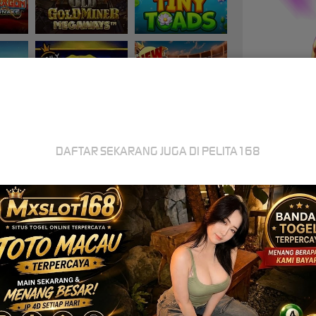
DAFTAR SEKARANG JUGA DI PELITA168