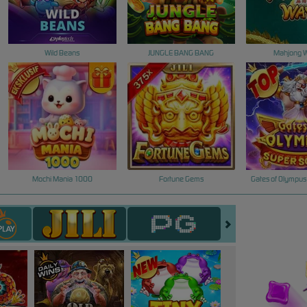
Wild Beans
JUNGLE BANG BANG
Mahjong 
Mochi Mania 1000
Fortune Gems
Gates of Olympus 