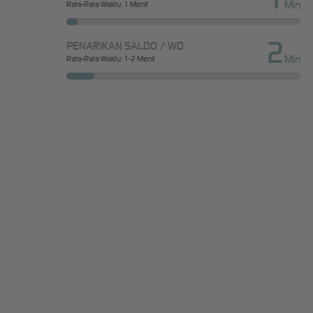
Min
Rata-Rata Waktu: 1 Menit
2
PENARIKAN SALDO / WD
Min
Rata-Rata Waktu: 1-2 Menit