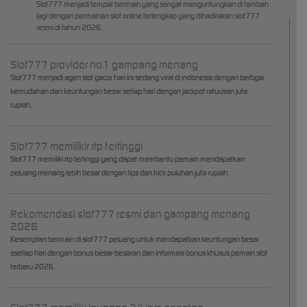
Slot777 menjadi tempat bermain yang sangat menguntungkan di tambah
lagi dengan permainan slot online terlengkap yang dihadirakan slot777
resmi di tahun 2026.
Slot777 provider no.1 gampang menang
Slot777 menjadi agen slot gacor hari ini sedang viral di indonesia dengan berbgai
kemudahan dan keuntungan besar setiap hari dengan jackpot ratuusan juta
rupiah,.
Slot777 memilikir rtp tertinggi
Slot777 memiliki rtp tertinggi yang dapat membantu pemain mendapatkan
peluang menang lebih besar dengan tips dan trick puluhan juta rupiah.
Rekomendasi slot777 resmi dan gampang menang
2026
Kesemptan bermain di slot777 peluang untuk mendapatkan keuntungan besar
ssetiap hari dengan bonus besar-besaran dan informasi bonus khusus pemain slot
terbaru 2026.