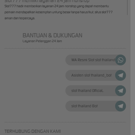
Slot777 memiliki layanan 24 jam nonstop
Slot777 hadir memberikan layanan 24 jam nonstop yang dapat membantu
pemain mendapatkan kesemptan untung besar tanpa harus tkut, situs slot777
aman dan terpercaya.
BANTUAN & DUKUNGAN
Layanan Pelanggan 24 Jam
WA Resmi Slot slot thailand
Asisten slot thailand_bot
slot thailand OfficiaL
slot thailand Bot
TERHUBUNG DENGAN KAMI