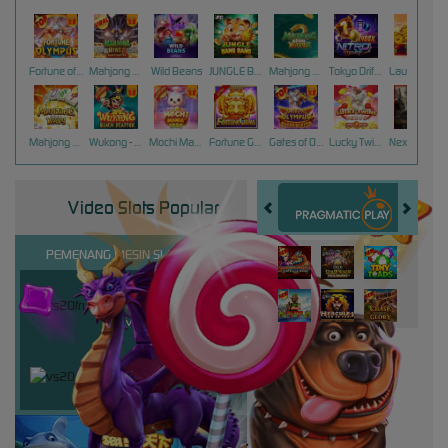
Fortune of Olympus
Mahjong Wins 3 – Black Scatter
Wild Beans
JUNGLE BANG BANG
Mahjong Ways 2
Tokyo Drift Nitro
Laughing Buddha Nexus
Mahjong Ways
Wukong - Black Scatter
Mochi Mania 1000
Fortune Gems
Gates of Olympus Super Scatter
Lucky Twins Nexus
Nexus Tombstone RIP
Video Slots Popular
PEMENANG MESIN SLOT
miste****0
IDR
15,047,200.00
vs20fruitswx
ma****5
IDR
9,253,200.00
vs20starlightx
vsteadf****1
IDR
8,998,000.00