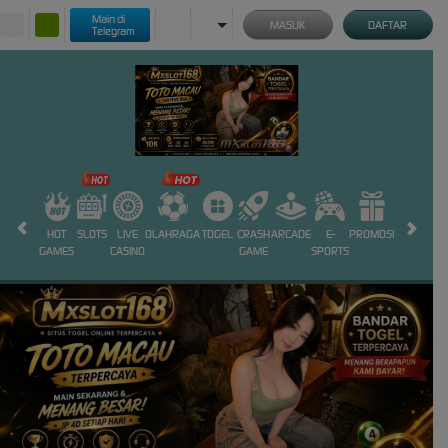
Main di
MASUK
DAFTAR
Telegram
HOT
SLOTS
LIVE
OLAHRAGA
TOGEL
CRASH
ARCADE
E-
PROMOSI
GAMES
CASINO
GAME
SPORTS