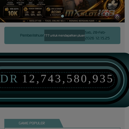
Sab, 28-Feb-
Pemberitahuan
di hadirkan provider slot777 untuk mendapatkan pluang jackpt besar setiap hari.
Slot777 m
2026 12.15.25
IDR
12,743,581,025
GAME POPULER