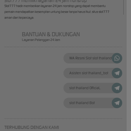
Slot777 memiliki layanan 24 jam nonstop
Slot777 hadir memberikan layanan 24 jam nonstop yang dapat membantu
pemain mendapatkan kesemptan untung besar tanpa harus tkut, situs slot777
aman dan terpercaya.
BANTUAN & DUKUNGAN
Layanan Pelanggan 24 Jam
WA Resmi Slot slot thailand
Asisten slot thailand_bot
slot thailand OfficiaL
slot thailand Bot
TERHUBUNG DENGAN KAMI