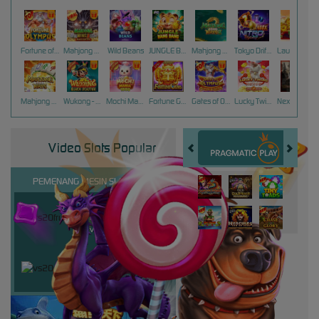
Fortune of Olympus
Mahjong Wins 3 – Black Scatter
Wild Beans
JUNGLE BANG BANG
Mahjong Ways 2
Tokyo Drift Nitro
Laughing Buddha Nexus
Mahjong Ways
Wukong - Black Scatter
Mochi Mania 1000
Fortune Gems
Gates of Olympus Super Scatter
Lucky Twins Nexus
Nexus Tombstone RIP
Video Slots Popular
PEMENANG MESIN SLOT
miste****0
IDR
15,047,200.00
vs20fruitswx
ma****5
IDR
9,253,200.00
vs20starlightx
vsteadf****1
IDR
8,998,000.00