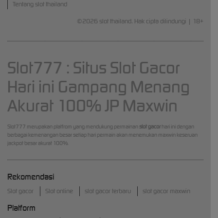
Tentang slot thailand
©2026 slot thailand. Hak cipta dilindungi | 18+
Slot777 : Situs Slot Gacor
Hari ini Gampang Menang
Akurat 100% JP Maxwin
Slot777 merupakan platfrom yang mendukung permainan
slot gacor
hari ini dengan
berbagai kemenangan besar setiap hari permain akan menemukan maxwin keseruan
jackpot besar akurat 100%.
Rekomendasi
Slot gacor
Slot online
slot gacor terbaru
slot gacor maxwin
Platform