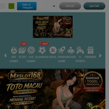
Main di
MASUK
DAFTAR
Telegram
HOT
SLOTS
LIVE
OLAHRAGA
TOGEL
CRASH
ARCADE
E-
PROMOSI
GAMES
CASINO
GAME
SPORTS