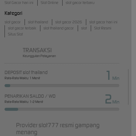
Slot Gacor hari ini
Slot Online
slot gacor terbaru
Kategori
slot gacor
slot thailand
slot gacor 2026
slot gacor hari ini
slot gacor terbaik
slot thailand gacor
slot
Slot Resmi
Situs Slot
TRANSAKSI
Keunggulan Pelayanan
1
DEPOSIT slot thailand
Min
Rata-Rata Waktu: 1 Menit
2
PENARIKAN SALDO / WD
Min
Rata-Rata Waktu: 1-2 Menit
Provider slot777 resmi gampang
menang