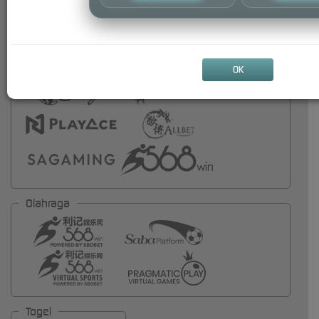
OK
Olahraga
Togel