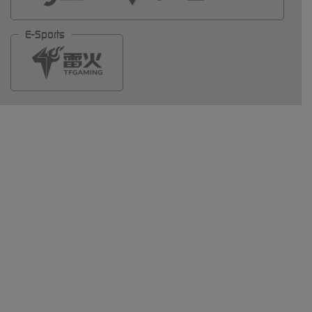
E-Sports