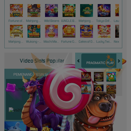
Fortune of Olympus
Mahjong Wins 3 – Black Scatter
Wild Beans
JUNGLE BANG BANG
Mahjong Ways 2
Tokyo Drift Nitro
Laughing Buddha Nexus
Mahjong Ways
Wukong - Black Scatter
Mochi Mania 1000
Fortune Gems
Gates of Olympus Super Scatter
Lucky Twins Nexus
Nexus Tombstone RIP
Video Slots Popular
PEMENANG MESIN SLOT
miste****0
IDR
15,047,200.00
vs20fruitswx
ma****5
IDR
9,253,200.00
vs20starlightx
vsteadf****1
IDR
8,998,000.00