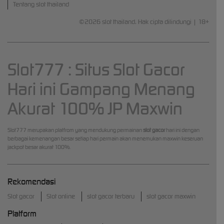
Tentang slot thailand
©2026 slot thailand. Hak cipta dilindungi | 18+
Slot777 : Situs Slot Gacor
Hari ini Gampang Menang
Akurat 100% JP Maxwin
Slot777 merupakan platfrom yang mendukung permainan
slot gacor
hari ini dengan
berbagai kemenangan besar setiap hari permain akan menemukan maxwin keseruan
jackpot besar akurat 100%.
Rekomendasi
Slot gacor
Slot online
slot gacor terbaru
slot gacor maxwin
Platform