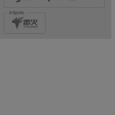
E-Sports