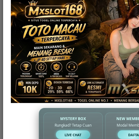
MYSTERY BOX
NEW MEMBE
Rungkad? Tetap Cuan
Modal Memb
Live Casino
LIVE CHAT
DAFTA