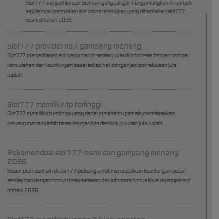
Slot777 menjadi tempat bermain yang sangat menguntungkan di tambah
lagi dengan permainan slot online terlengkap yang dihadirakan slot777
resmi di tahun 2026.
Slot777 provider no.1 gampang menang
Slot777 menjadi agen slot gacor hari ini sedang viral di indonesia dengan berbgai
kemudahan dan keuntungan besar setiap hari dengan jackpot ratuusan juta
rupiah,.
Slot777 memilikir rtp tertinggi
Slot777 memiliki rtp tertinggi yang dapat membantu pemain mendapatkan
peluang menang lebih besar dengan tips dan trick puluhan juta rupiah.
Rekomendasi slot777 resmi dan gampang menang
2026
Kesemptan bermain di slot777 peluang untuk mendapatkan keuntungan besar
ssetiap hari dengan bonus besar-besaran dan informasi bonus khusus pemain slot
terbaru 2026.