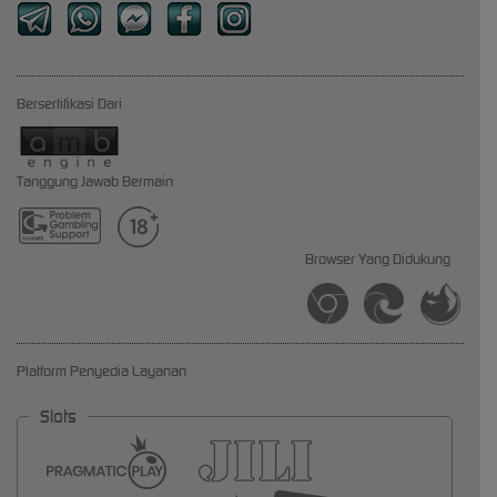
Bersertifikasi Dari
Tanggung Jawab Bermain
Browser Yang Didukung
Platform Penyedia Layanan
Slots