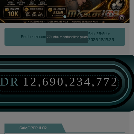
Sab, 28-Feb-
Pemberitahuan
di hadirkan provider slot777 untuk mendapatkan pluang jackpt besar setiap hari.
Slot777 m
2026 12.15.25
IDR
12,690,234,772
GAME POPULER