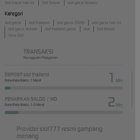
Slot Gacor hari ini
Slot Online
slot gacor terbaru
Kategori
slot gacor
slot thailand
slot gacor 2026
slot gacor hari ini
slot gacor terbaik
slot thailand gacor
slot
Slot Resmi
Situs Slot
TRANSAKSI
Keunggulan Pelayanan
1
DEPOSIT slot thailand
Min
Rata-Rata Waktu: 1 Menit
2
PENARIKAN SALDO / WD
Min
Rata-Rata Waktu: 1-2 Menit
Provider slot777 resmi gampang
menang