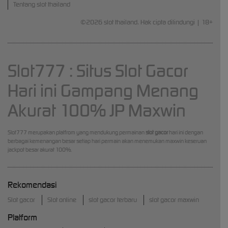
Tentang slot thailand
©2026 slot thailand. Hak cipta dilindungi | 18+
Slot777 : Situs Slot Gacor
Hari ini Gampang Menang
Akurat 100% JP Maxwin
Slot777 merupakan platfrom yang mendukung permainan
slot gacor
hari ini dengan
berbagai kemenangan besar setiap hari permain akan menemukan maxwin keseruan
jackpot besar akurat 100%.
Rekomendasi
Slot gacor
Slot online
slot gacor terbaru
slot gacor maxwin
Platform