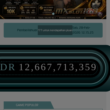
Sab, 28-Feb-
Pemberitahuan
di hadirkan provider slot777 untuk mendapatkan pluang jackpt besar setiap hari.
Slot777 m
2026 12.15.25
IDR
12,667,713,359
GAME POPULER