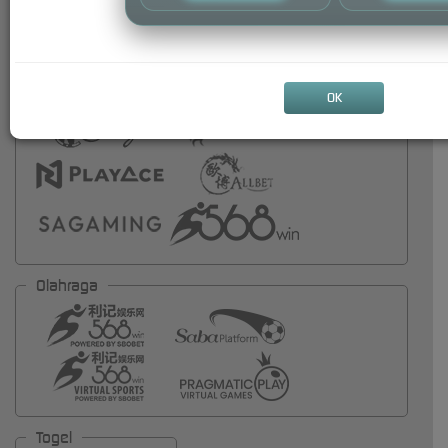
OK
Olahraga
Togel