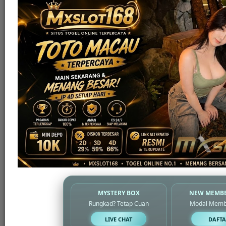
MYSTERY BOX
NEW MEMBE
Rungkad? Tetap Cuan
Modal Memb
Live Casino
LIVE CHAT
DAFTA