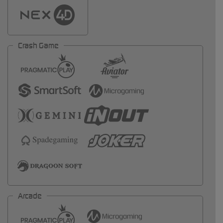
Crash Game
Arcade