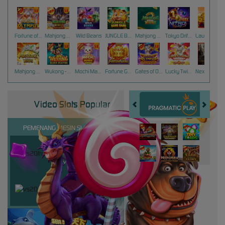
Fortune of Olympus
Mahjong Wins 3 – Black Scatter
Wild Beans
JUNGLE BANG BANG
Mahjong Ways 2
Tokyo Drift Nitro
Laughing Buddha Nexus
Mahjong Ways
Wukong - Black Scatter
Mochi Mania 1000
Fortune Gems
Gates of Olympus Super Scatter
Lucky Twins Nexus
Nexus Tombstone RIP
Video Slots Popular
PEMENANG MESIN SLOT
miste****0
IDR
15,047,200.00
vs20fruitswx
ma****5
IDR
9,253,200.00
vs20starlightx
vsteadf****1
IDR
8,998,000.00