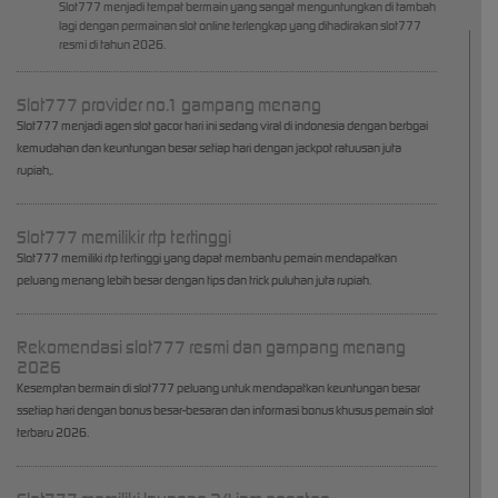
Slot777 menjadi tempat bermain yang sangat menguntungkan di tambah
lagi dengan permainan slot online terlengkap yang dihadirakan slot777
resmi di tahun 2026.
Slot777 provider no.1 gampang menang
Slot777 menjadi agen slot gacor hari ini sedang viral di indonesia dengan berbgai
kemudahan dan keuntungan besar setiap hari dengan jackpot ratuusan juta
rupiah,.
Slot777 memilikir rtp tertinggi
Slot777 memiliki rtp tertinggi yang dapat membantu pemain mendapatkan
peluang menang lebih besar dengan tips dan trick puluhan juta rupiah.
Rekomendasi slot777 resmi dan gampang menang
2026
Kesemptan bermain di slot777 peluang untuk mendapatkan keuntungan besar
ssetiap hari dengan bonus besar-besaran dan informasi bonus khusus pemain slot
terbaru 2026.