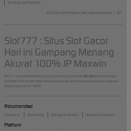
Tentang slot thailand
©2026 slot thailand. Hak cipta dilindungi | 18+
Slot777 : Situs Slot Gacor
Hari ini Gampang Menang
Akurat 100% JP Maxwin
Slot777 merupakan platfrom yang mendukung permainan
slot gacor
hari ini dengan
berbagai kemenangan besar setiap hari permain akan menemukan maxwin keseruan
jackpot besar akurat 100%.
Rekomendasi
Slot gacor
Slot online
slot gacor terbaru
slot gacor maxwin
Platform