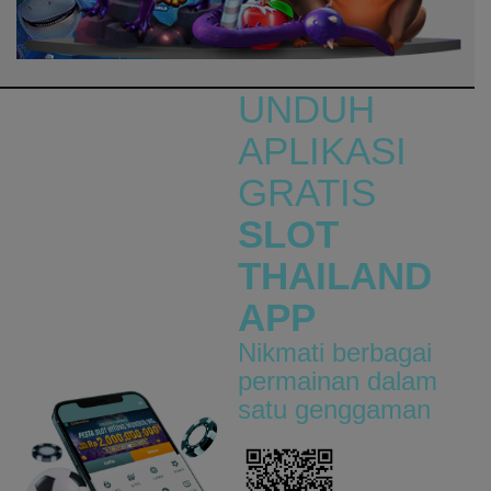
vswaysbandit
ans****a
IDR
6,998,600.00
vs20olympgate
UNDUH
rydhos****e
APLIKASI
IDR
6,989,400.00
GRATIS
vswaysmahwblck
SLOT
miste****0
IDR
6,784,500.00
THAILAND
vs20gatotx
APP
be****7
IDR
6,724,500.00
Nikmati berbagai
vs20stararx
permainan dalam
be****7
satu genggaman
IDR
6,592,400.00
vs20fruitswx
sco****9
IDR
5,941,200.00