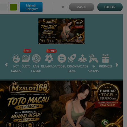
Main di
MASUK
DAFTAR
Telegram
HOT
SLOTS
LIVE
OLAHRAGA
TOGEL
CRASH
ARCADE
E-
PROMOSI
GAMES
CASINO
GAME
SPORTS