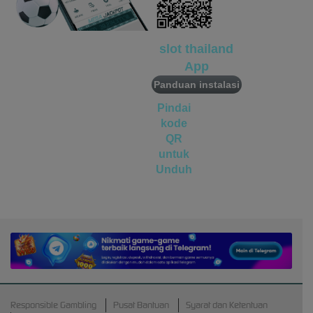
vs20fruitswx
miste****0
IDR
4,520,000.00
slot thailand
vs20olympx
App
Panduan instalasi
Pindai
kode
QR
untuk
Unduh
Android
APK
Responsible Gambling
Pusat Bantuan
Syarat dan Ketentuan