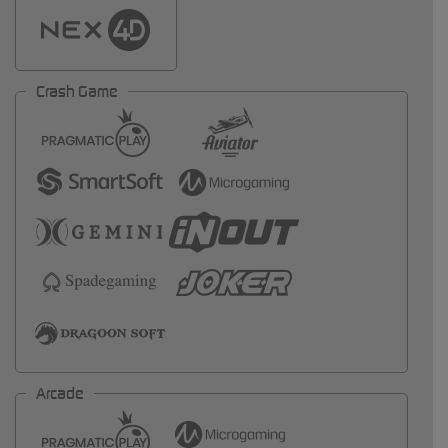
Crash Game
Arcade