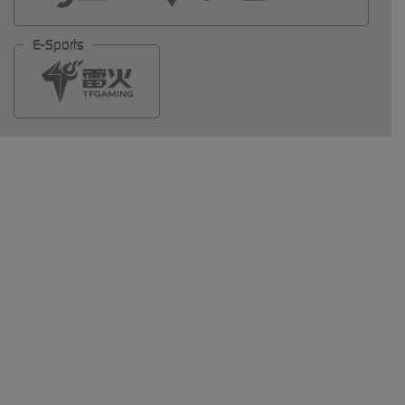
E-Sports