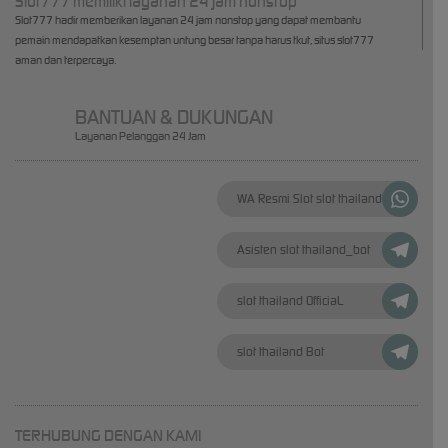
Slot777 memiliki layanan 24 jam nonstop
Slot777 hadir memberikan layanan 24 jam nonstop yang dapat membantu
pemain mendapatkan kesemptan untung besar tanpa harus tkut, situs slot777
aman dan terpercaya.
BANTUAN & DUKUNGAN
Layanan Pelanggan 24 Jam
WA Resmi Slot slot thailand
Asisten slot thailand_bot
slot thailand OfficiaL
slot thailand Bot
TERHUBUNG DENGAN KAMI