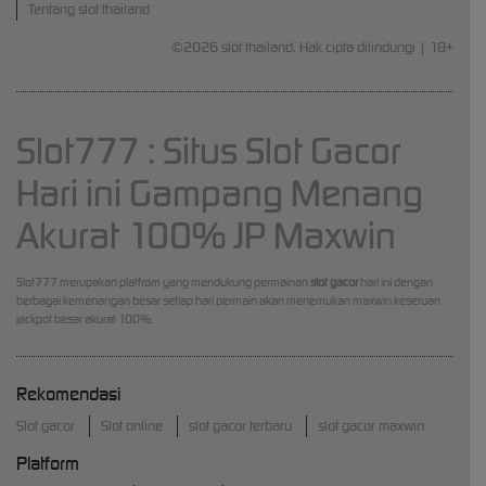
Tentang slot thailand
©2026 slot thailand. Hak cipta dilindungi | 18+
Slot777 : Situs Slot Gacor
Hari ini Gampang Menang
Akurat 100% JP Maxwin
Slot777 merupakan platfrom yang mendukung permainan
slot gacor
hari ini dengan
berbagai kemenangan besar setiap hari permain akan menemukan maxwin keseruan
jackpot besar akurat 100%.
Rekomendasi
Slot gacor
Slot online
slot gacor terbaru
slot gacor maxwin
Platform