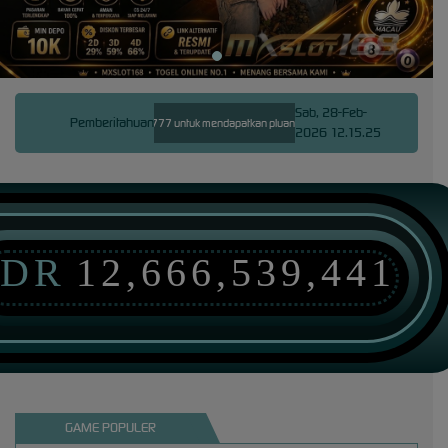
Sab, 28-Feb-
Pemberitahuan
di hadirkan provider slot777 untuk mendapatkan pluang jackpt besar setiap hari.
Slot777 m
2026 12.15.25
IDR
12,666,539,441
GAME POPULER