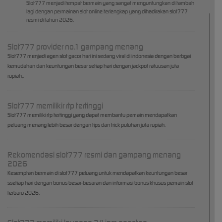
Slot777 menjadi tempat bermain yang sangat menguntungkan di tambah
lagi dengan permainan slot online terlengkap yang dihadirakan slot777
resmi di tahun 2026.
Slot777 provider no.1 gampang menang
Slot777 menjadi agen slot gacor hari ini sedang viral di indonesia dengan berbgai
kemudahan dan keuntungan besar setiap hari dengan jackpot ratuusan juta
rupiah,.
Slot777 memilikir rtp tertinggi
Slot777 memiliki rtp tertinggi yang dapat membantu pemain mendapatkan
peluang menang lebih besar dengan tips dan trick puluhan juta rupiah.
Rekomendasi slot777 resmi dan gampang menang
2026
Kesemptan bermain di slot777 peluang untuk mendapatkan keuntungan besar
ssetiap hari dengan bonus besar-besaran dan informasi bonus khusus pemain slot
terbaru 2026.