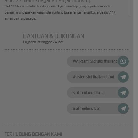
Slot777 memiliki layanan 24 jam nonstop
Slot777 hadir memberikan layanan 24 jam nonstop yang dapat membantu
pemain mendapatkan kesemptan untung besar tanpa harus tkut, situs slot777
aman dan terpercaya.
BANTUAN & DUKUNGAN
Layanan Pelanggan 24 Jam
WA Resmi Slot slot thailand
Asisten slot thailand_bot
slot thailand OfficiaL
slot thailand Bot
TERHUBUNG DENGAN KAMI