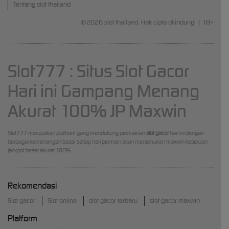
Tentang slot thailand
©2026 slot thailand. Hak cipta dilindungi | 18+
Slot777 : Situs Slot Gacor
Hari ini Gampang Menang
Akurat 100% JP Maxwin
Slot777 merupakan platfrom yang mendukung permainan
slot gacor
hari ini dengan
berbagai kemenangan besar setiap hari permain akan menemukan maxwin keseruan
jackpot besar akurat 100%.
Rekomendasi
Slot gacor
Slot online
slot gacor terbaru
slot gacor maxwin
Platform