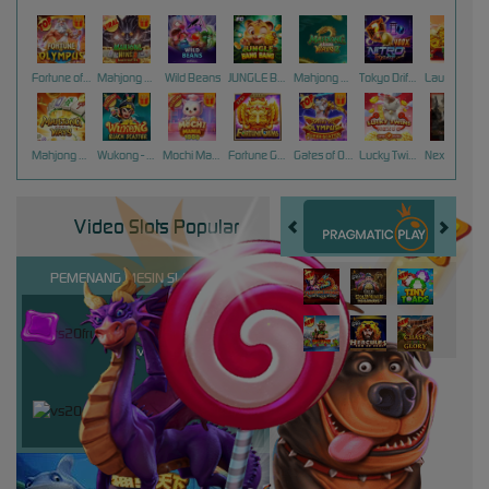
Fortune of Olympus
Mahjong Wins 3 – Black Scatter
Wild Beans
JUNGLE BANG BANG
Mahjong Ways 2
Tokyo Drift Nitro
Laughing Buddha Nexus
Mahjong Ways
Wukong - Black Scatter
Mochi Mania 1000
Fortune Gems
Gates of Olympus Super Scatter
Lucky Twins Nexus
Nexus Tombstone RIP
Video Slots Popular
PEMENANG MESIN SLOT
miste****0
IDR
15,047,200.00
vs20fruitswx
ma****5
IDR
9,253,200.00
vs20starlightx
vsteadf****1
IDR
8,998,000.00