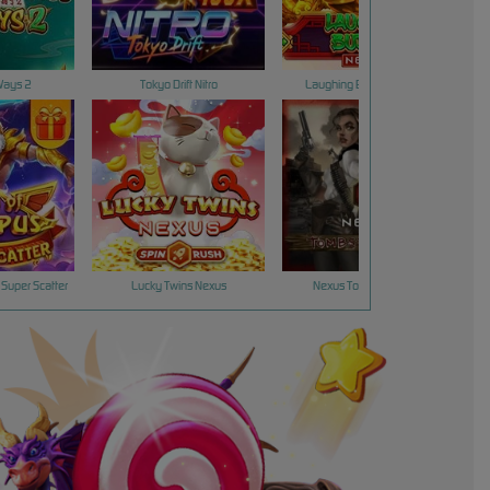
Ways 2
Tokyo Drift Nitro
Laughing Buddha Nexus
Super Scatter
Lucky Twins Nexus
Nexus Tombstone RIP