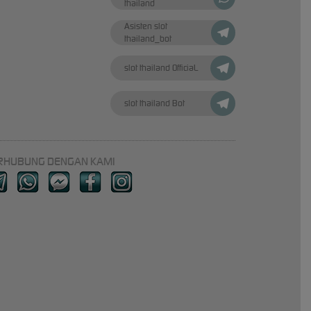
thailand
Asisten slot
thailand_bot
slot thailand OfficiaL
slot thailand Bot
RHUBUNG DENGAN KAMI