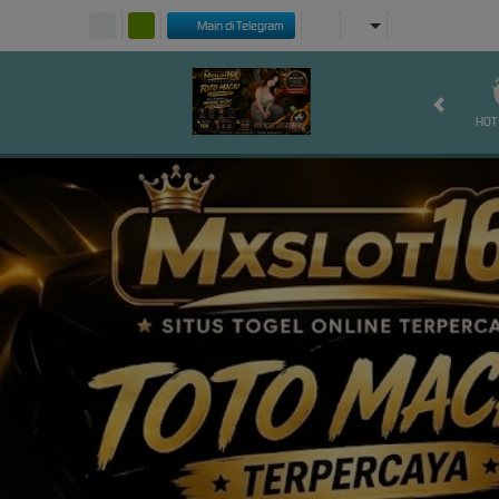
Main di Telegram
HOT