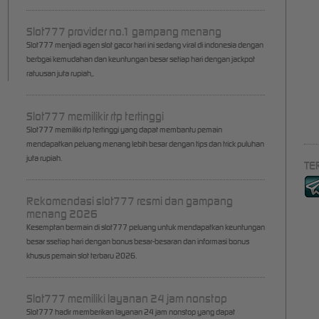
Slot777 provider no.1 gampang menang
Slot777 menjadi agen slot gacor hari ini sedang viral di indonesia dengan
berbgai kemudahan dan keuntungan besar setiap hari dengan jackpot
ratuusan juta rupiah,.
Slot777 memilikir rtp tertinggi
Slot777 memiliki rtp tertinggi yang dapat membantu pemain
mendapatkan peluang menang lebih besar dengan tips dan trick puluhan
juta rupiah.
TE
Rekomendasi slot777 resmi dan gampang
menang 2026
Kesemptan bermain di slot777 peluang untuk mendapatkan keuntungan
besar ssetiap hari dengan bonus besar-besaran dan informasi bonus
khusus pemain slot terbaru 2026.
Slot777 memiliki layanan 24 jam nonstop
Slot777 hadir memberikan layanan 24 jam nonstop yang dapat