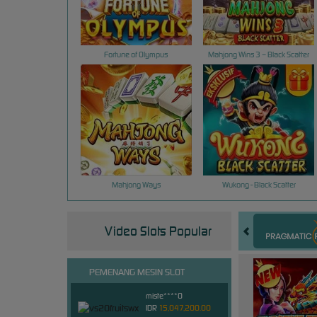
Fortune of Olympus
Mahjong Wins 3 – Black Scatter
Mahjong Ways
Wukong - Black Scatter
Video Slots Popular
PEMENANG MESIN SLOT
miste****0
IDR
15,047,200.00