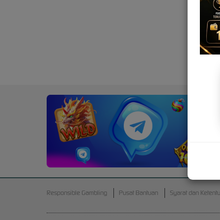
be****7
IDR
6,592,400.00
vs20fruitswx
sco****9
IDR
5,941,200.00
vs20fruitswx
miste****0
IDR
4,520,000.00
vs20olympx
Responsible Gambling
Pusat Bantuan
Syarat dan Ketent