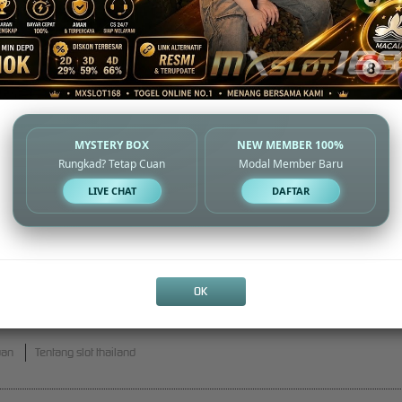
MYSTERY BOX
NEW MEMBER 100%
Rungkad? Tetap Cuan
Modal Member Baru
LIVE CHAT
DAFTAR
OK
uan
Tentang slot thailand