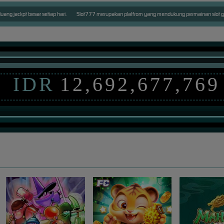
esar setiap hari.
Slot777 merupakan platfrom yang mendukung permainan slot gacor hari i
IDR
12,692,677,769