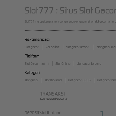
Slot777 : Situs Slot Ga
Slot777 merupakan platfrom yang mendukung permainan
slot gacor
hari in
Rekomendasi
Slot gacor
Slot online
slot gacor terbaru
slot gacor ma
Platform
Slot Gacor hari ini
Slot Online
slot gacor terbaru
Kategori
slot gacor
slot thailand
slot gacor 2026
slot gacor hari
TRANSAKSI
Keunggulan Pelayanan
1
DEPOSIT slot thailand