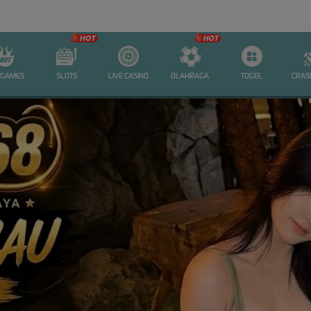
 GAMES
SLOTS
LIVE CASINO
OLAHRAGA
TOGEL
CRAS