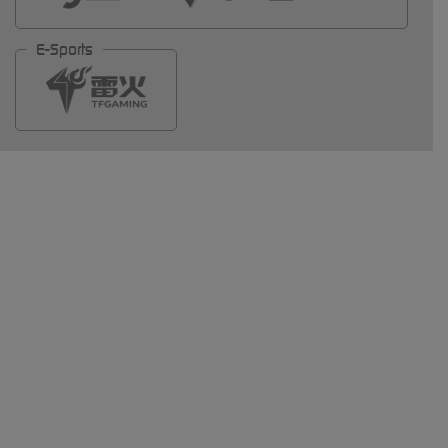
E-Sports