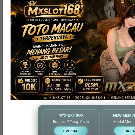
MYSTERY BOX
NEW MEMBE
Rungkad? Tetap Cuan
Modal Memb
Live Casino
LIVE CHAT
DAFTA