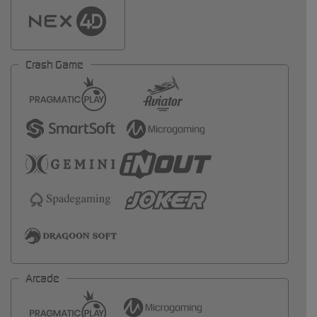
Crash Game
Arcade