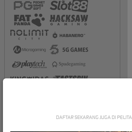
DAFTAR SEKARANG JUGA DI PELIT