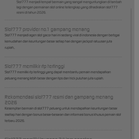
Slot777 menjadi tempat bermain yang sangat menguntungkan di tambah
lagi dengan permainan slot online terlengkap yang dihadirakan slot777
resmi di tahun 2026.
Slot777 provider no.1 gampang menang
Slot777 menjadi agen slot gacor hari ini sedang viral di indonesia dengan berbgai
kemudahan dan keuntungan besar setiap hari dengan jackpot ratuusan juta
rupiah,.
Slot777 memilikir rtp tertinggi
Slot777 memiliki rtp tertinggi yang dapat membantu pemain mendapatkan
peluang menang lebih besar dengan tips dan trick puluhan juta rupiah.
Rekomendasi slot777 resmi dan gampang menang
2026
Kesemptan bermain di slot777 peluang untuk mendapatkan keuntungan besar
ssetiap hari dengan bonus besar-besaran dan informasi bonus khusus pemain slot
terbaru 2026.