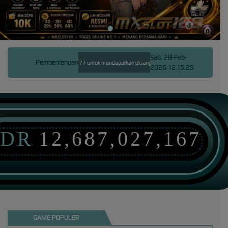
Sab, 28-Feb-
Pemberitahuan
i hadirkan provider slot777 untuk mendapatkan pluang jackpt besar setiap hari.
Slot777 me
2026 12.15.25
IDR
12,687,027,167
GAME POPULER