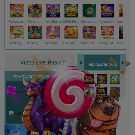
Fortune of Olympus
Mahjong Wins 3 – Black Scatter
Wild Beans
JUNGLE BANG BANG
Mahjong Ways 2
Tokyo Drift Nitro
Laughing Buddha Nexus
Mahjong Ways
Wukong - Black Scatter
Mochi Mania 1000
Fortune Gems
Gates of Olympus Super Scatter
Lucky Twins Nexus
Nexus Tombstone RIP
Video Slots Popular
PEMENANG MESIN SLOT
miste****0
IDR
15,047,200.00
vs20fruitswx
ma****5
IDR
9,253,200.00
vs20starlightx
vsteadf****1
IDR
8,998,000.00