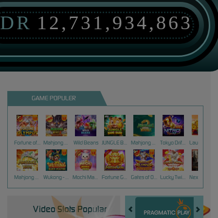
IDR
12,731,934,863
GAME POPULER
Fortune of Olympus
Mahjong Wins 3 – Black Scatter
Wild Beans
JUNGLE BANG BANG
Mahjong Ways 2
Tokyo Drift Nitro
Laughing Buddha Nexus
Mahjong Ways
Wukong - Black Scatter
Mochi Mania 1000
Fortune Gems
Gates of Olympus Super Scatter
Lucky Twins Nexus
Nexus Tombstone RIP
Video Slots Popular