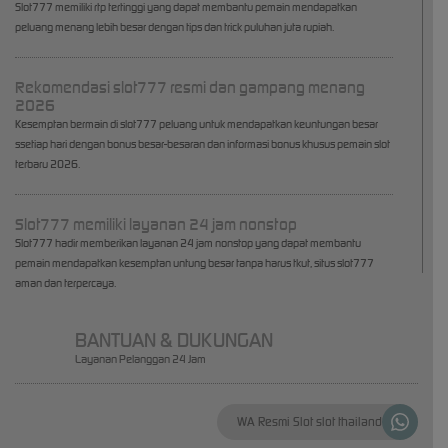
Slot777 memiliki rtp tertinggi yang dapat membantu pemain mendapatkan
peluang menang lebih besar dengan tips dan trick puluhan juta rupiah.
Rekomendasi slot777 resmi dan gampang menang
2026
Kesemptan bermain di slot777 peluang untuk mendapatkan keuntungan besar
ssetiap hari dengan bonus besar-besaran dan informasi bonus khusus pemain slot
terbaru 2026.
Slot777 memiliki layanan 24 jam nonstop
Slot777 hadir memberikan layanan 24 jam nonstop yang dapat membantu
pemain mendapatkan kesemptan untung besar tanpa harus tkut, situs slot777
aman dan terpercaya.
BANTUAN & DUKUNGAN
Layanan Pelanggan 24 Jam
WA Resmi Slot slot thailand