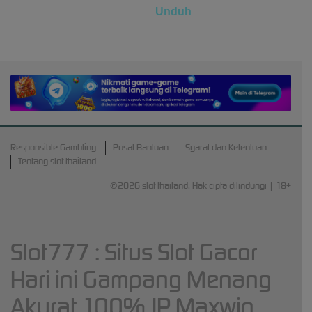
Unduh
Android
APK
Responsible Gambling
Pusat Bantuan
Syarat dan Ketentuan
Tentang slot thailand
©2026 slot thailand. Hak cipta dilindungi | 18+
Slot777 : Situs Slot Gacor
Hari ini Gampang Menang
Akurat 100% JP Maxwin