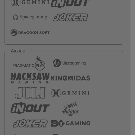
Arcade