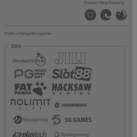
Browser Yang Didukung
Platform Penyedia Layanan
Slots