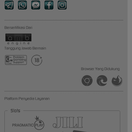
Bersertifikasi Dari
Tanggung Jawab Bermain
Browser Yang Didukung
Platform Penyedia Layanan
Slots