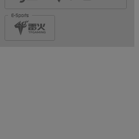
E-Sports