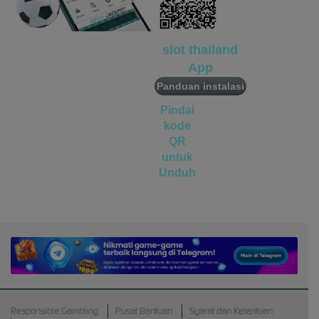
vs20fruitswx
miste****0
IDR
4,520,000.00
slot thailand
vs20olympx
App
Panduan instalasi
Pindai
kode
QR
untuk
Unduh
Android
APK
Responsible Gambling
Pusat Bantuan
Syarat dan Ketentuan