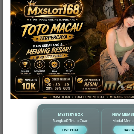
MYSTERY BOX
NEW MEMBE
Rungkad? Tetap Cuan
Modal Memb
Live Casino
LIVE CHAT
DAFTA