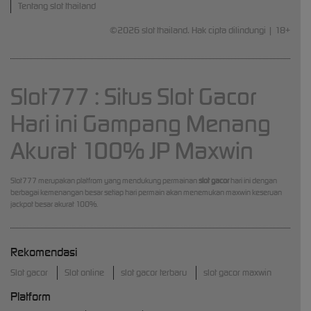
Tentang slot thailand
©2026 slot thailand. Hak cipta dilindungi | 18+
Slot777 : Situs Slot Gacor
Hari ini Gampang Menang
Akurat 100% JP Maxwin
Slot777 merupakan platfrom yang mendukung permainan
slot gacor
hari ini dengan
berbagai kemenangan besar setiap hari permain akan menemukan maxwin keseruan
jackpot besar akurat 100%.
Rekomendasi
Slot gacor
Slot online
slot gacor terbaru
slot gacor maxwin
Platform