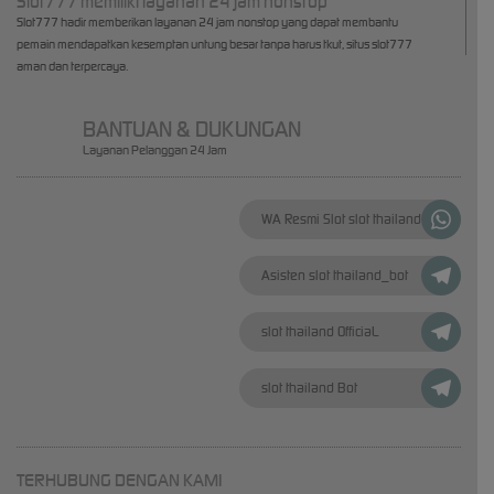
Slot777 memiliki layanan 24 jam nonstop
Slot777 hadir memberikan layanan 24 jam nonstop yang dapat membantu
pemain mendapatkan kesemptan untung besar tanpa harus tkut, situs slot777
aman dan terpercaya.
BANTUAN & DUKUNGAN
Layanan Pelanggan 24 Jam
WA Resmi Slot slot thailand
Asisten slot thailand_bot
slot thailand OfficiaL
slot thailand Bot
TERHUBUNG DENGAN KAMI