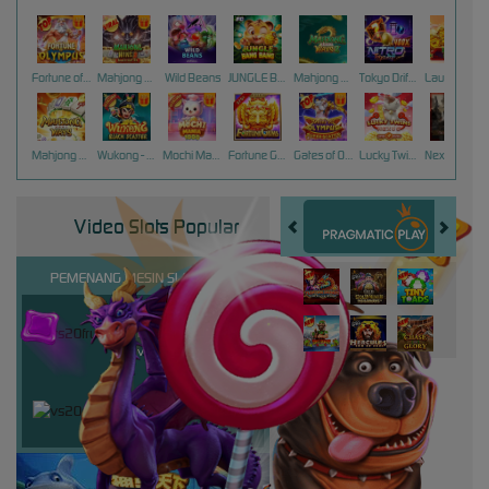
Fortune of Olympus
Mahjong Wins 3 – Black Scatter
Wild Beans
JUNGLE BANG BANG
Mahjong Ways 2
Tokyo Drift Nitro
Laughing Buddha Nexus
Mahjong Ways
Wukong - Black Scatter
Mochi Mania 1000
Fortune Gems
Gates of Olympus Super Scatter
Lucky Twins Nexus
Nexus Tombstone RIP
Video Slots Popular
PEMENANG MESIN SLOT
miste****0
IDR
15,047,200.00
vs20fruitswx
ma****5
IDR
9,253,200.00
vs20starlightx
vsteadf****1
IDR
8,998,000.00