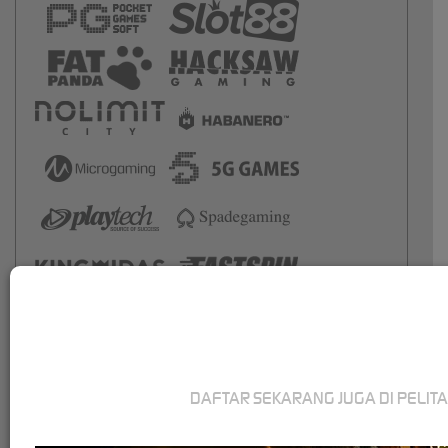
DAFTAR SEKARANG JUGA DI PELIT