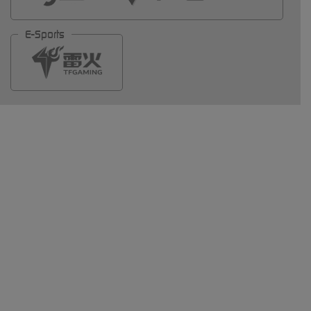
E-Sports