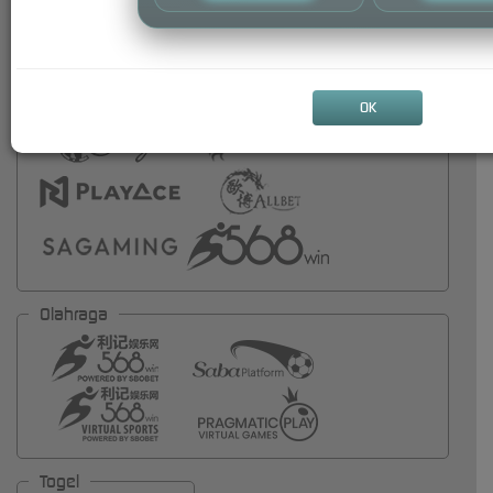
OK
Olahraga
Togel