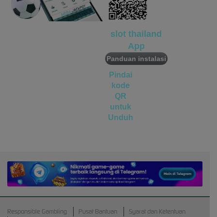
vs20fruitswx
miste****0
IDR
4,520,000.00
slot thailand
vs20olympx
App
Panduan instalasi
Pindai
kode
QR
untuk
Unduh
Android
APK
Responsible Gambling
Pusat Bantuan
Syarat dan Ketentuan