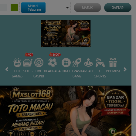
Main di
MASUK
DAFTAR
Telegram
HOT
SLOTS
LIVE
OLAHRAGA
TOGEL
CRASH
ARCADE
E-
PROMOSI
GAMES
CASINO
GAME
SPORTS