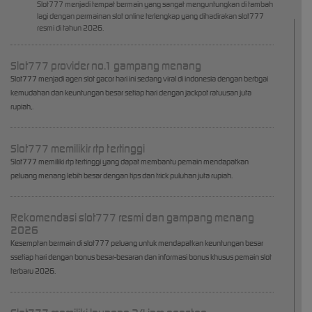
Slot777 menjadi tempat bermain yang sangat menguntungkan di tambah
lagi dengan permainan slot online terlengkap yang dihadirakan slot777
resmi di tahun 2026.
Slot777 provider no.1 gampang menang
Slot777 menjadi agen slot gacor hari ini sedang viral di indonesia dengan berbgai
kemudahan dan keuntungan besar setiap hari dengan jackpot ratuusan juta
rupiah,.
Slot777 memilikir rtp tertinggi
Slot777 memiliki rtp tertinggi yang dapat membantu pemain mendapatkan
peluang menang lebih besar dengan tips dan trick puluhan juta rupiah.
Rekomendasi slot777 resmi dan gampang menang
2026
Kesemptan bermain di slot777 peluang untuk mendapatkan keuntungan besar
ssetiap hari dengan bonus besar-besaran dan informasi bonus khusus pemain slot
terbaru 2026.