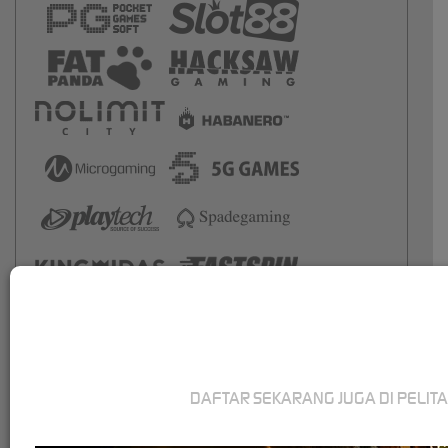
DAFTAR SEKARANG JUGA DI PELIT