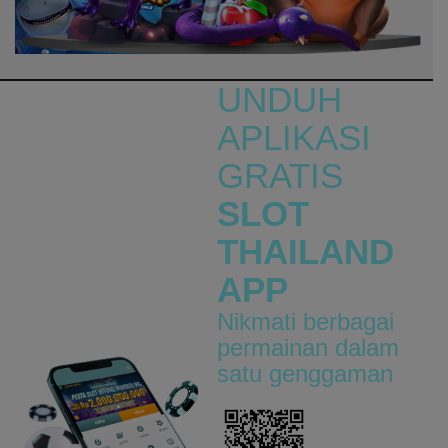
vswaysbandit
ans****a
IDR
6,998,600.00
vs20olympgate
UNDUH
rydhos****e
APLIKASI
IDR
6,989,400.00
GRATIS
vswaysmahwblck
SLOT
miste****0
IDR
6,784,500.00
THAILAND
vs20gatotx
APP
be****7
IDR
6,724,500.00
Nikmati berbagai
vs20stararx
permainan dalam
be****7
satu genggaman
IDR
6,592,400.00
vs20fruitswx
sco****9
IDR
5,941,200.00