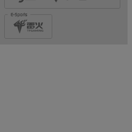
E-Sports