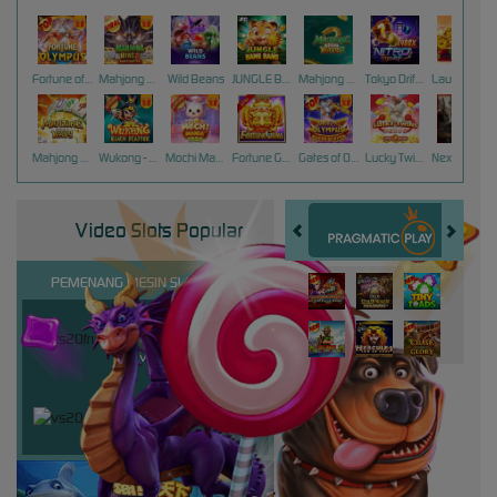
Fortune of Olympus
Mahjong Wins 3 – Black Scatter
Wild Beans
JUNGLE BANG BANG
Mahjong Ways 2
Tokyo Drift Nitro
Laughing Buddha Nexus
Mahjong Ways
Wukong - Black Scatter
Mochi Mania 1000
Fortune Gems
Gates of Olympus Super Scatter
Lucky Twins Nexus
Nexus Tombstone RIP
Video Slots Popular
PEMENANG MESIN SLOT
miste****0
IDR
15,047,200.00
vs20fruitswx
ma****5
IDR
9,253,200.00
vs20starlightx
vsteadf****1
IDR
8,998,000.00