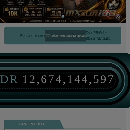
Sab, 28-Feb-
Pemberitahuan
di hadirkan provider slot777 untuk mendapatkan pluang jackpt besar setiap hari.
Slot777 m
2026 12.15.25
IDR
12,674,144,597
GAME POPULER