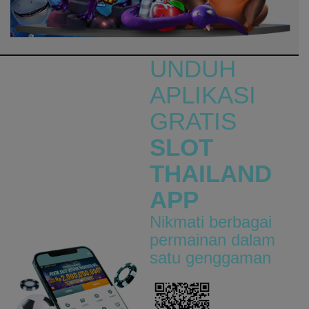
vswaysbandit
ans****a
IDR
6,998,600.00
vs20olympgate
UNDUH
rydhos****e
APLIKASI
IDR
6,989,400.00
GRATIS
vswaysmahwblck
SLOT
miste****0
IDR
6,784,500.00
THAILAND
vs20gatotx
APP
be****7
IDR
6,724,500.00
Nikmati berbagai
vs20stararx
permainan dalam
be****7
satu genggaman
IDR
6,592,400.00
vs20fruitswx
sco****9
IDR
5,941,200.00