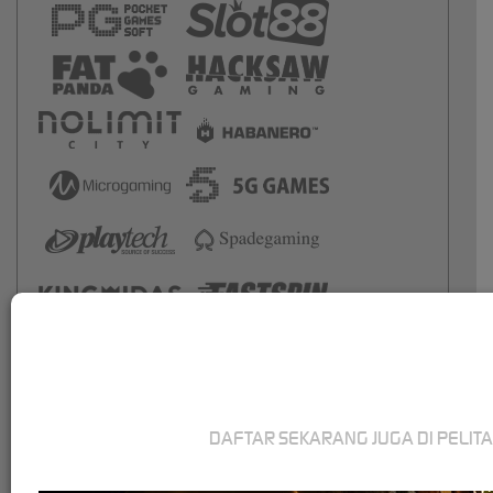
DAFTAR SEKARANG JUGA DI PELIT