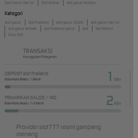
Slot Gacor hari ini
Slot Online
slot gacor terbaru
Kategori
slot gacor
slot thailand
slot gacor 2026
slot gacor hari ini
slot gacor terbaik
slot thailand gacor
slot
Slot Resmi
Situs Slot
TRANSAKSI
Keunggulan Pelayanan
1
DEPOSIT slot thailand
Min
Rata-Rata Waktu: 1 Menit
2
PENARIKAN SALDO / WD
Min
Rata-Rata Waktu: 1-2 Menit
Provider slot777 resmi gampang
menang