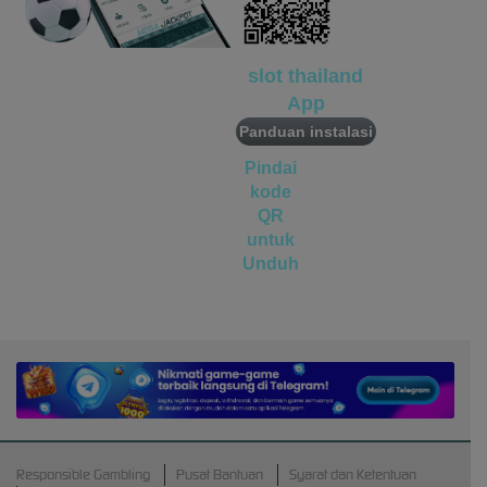
vs20fruitswx
miste****0
IDR
4,520,000.00
slot thailand
vs20olympx
App
Panduan instalasi
Pindai
kode
QR
untuk
Unduh
Android
APK
Responsible Gambling
Pusat Bantuan
Syarat dan Ketentuan