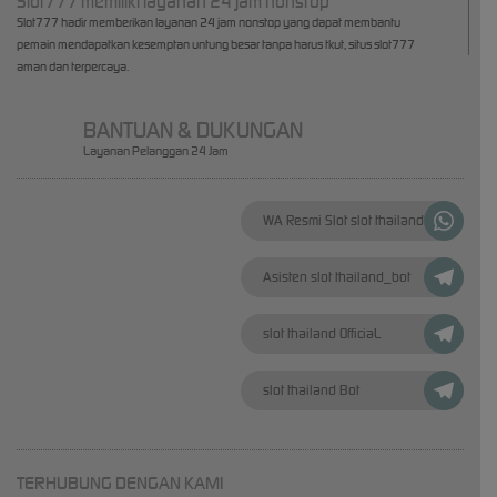
Slot777 memiliki layanan 24 jam nonstop
Slot777 hadir memberikan layanan 24 jam nonstop yang dapat membantu
pemain mendapatkan kesemptan untung besar tanpa harus tkut, situs slot777
aman dan terpercaya.
BANTUAN & DUKUNGAN
Layanan Pelanggan 24 Jam
WA Resmi Slot slot thailand
Asisten slot thailand_bot
slot thailand OfficiaL
slot thailand Bot
TERHUBUNG DENGAN KAMI