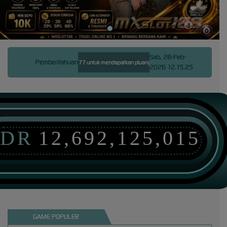
Sab, 28-Feb-
Pemberitahuan
di hadirkan provider slot777 untuk mendapatkan pluang jackpt besar setiap hari.
Slot777 m
2026 12.15.25
IDR
12,692,125,015
GAME POPULER