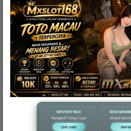
MYSTERY BOX
NEW MEMBE
Rungkad? Tetap Cuan
Modal Memb
Live Casino
LIVE CHAT
DAFTA