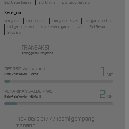
Slot Gacor hari ini
Slot Online
slot gacor terbaru
Kategori
slot gacor
slot thailand
slot gacor 2026
slot gacor hari ini
slot gacor terbaik
slot thailand gacor
slot
Slot Resmi
Situs Slot
TRANSAKSI
Keunggulan Pelayanan
1
DEPOSIT slot thailand
Min
Rata-Rata Waktu: 1 Menit
2
PENARIKAN SALDO / WD
Min
Rata-Rata Waktu: 1-2 Menit
Provider slot777 resmi gampang
menang