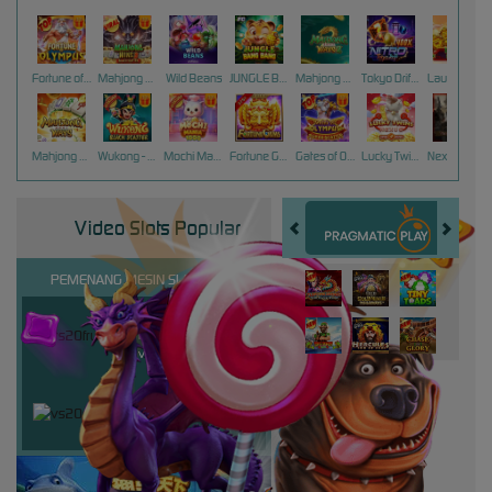
Fortune of Olympus
Mahjong Wins 3 – Black Scatter
Wild Beans
JUNGLE BANG BANG
Mahjong Ways 2
Tokyo Drift Nitro
Laughing Buddha Nexus
Mahjong Ways
Wukong - Black Scatter
Mochi Mania 1000
Fortune Gems
Gates of Olympus Super Scatter
Lucky Twins Nexus
Nexus Tombstone RIP
Video Slots Popular
PEMENANG MESIN SLOT
miste****0
IDR
15,047,200.00
vs20fruitswx
ma****5
IDR
9,253,200.00
vs20starlightx
vsteadf****1
IDR
8,998,000.00