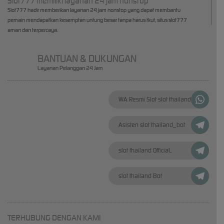
Slot777 memiliki layanan 24 jam nonstop
Slot777 hadir memberikan layanan 24 jam nonstop yang dapat membantu
pemain mendapatkan kesemptan untung besar tanpa harus tkut, situs slot777
aman dan terpercaya.
BANTUAN & DUKUNGAN
Layanan Pelanggan 24 Jam
WA Resmi Slot slot thailand
Asisten slot thailand_bot
slot thailand OfficiaL
slot thailand Bot
TERHUBUNG DENGAN KAMI