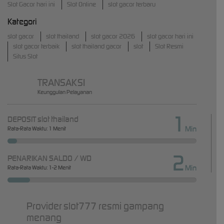
Slot Gacor hari ini
Slot Online
slot gacor terbaru
Kategori
slot gacor
slot thailand
slot gacor 2026
slot gacor hari ini
slot gacor terbaik
slot thailand gacor
slot
Slot Resmi
Situs Slot
TRANSAKSI
Keunggulan Pelayanan
1
DEPOSIT slot thailand
Min
Rata-Rata Waktu: 1 Menit
2
PENARIKAN SALDO / WD
Min
Rata-Rata Waktu: 1-2 Menit
Provider slot777 resmi gampang
menang