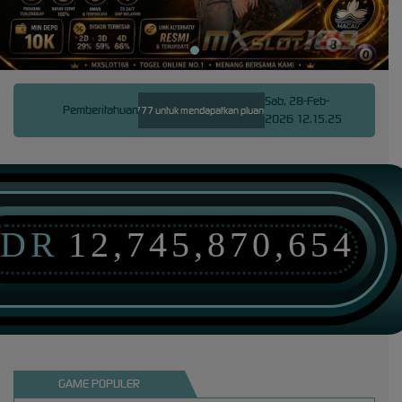
Sab, 28-Feb-
Pemberitahuan
di hadirkan provider slot777 untuk mendapatkan pluang jackpt besar setiap hari.
Slot777 m
2026 12.15.25
IDR
12,745,870,654
GAME POPULER