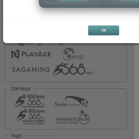
OK
Olahraga
Togel