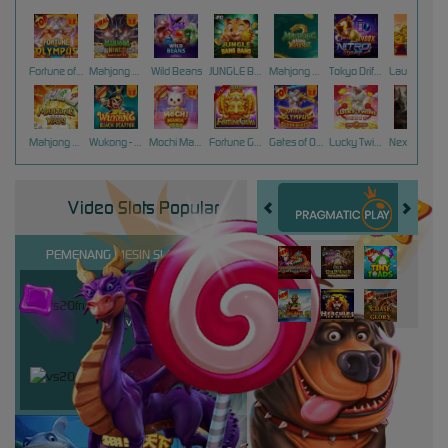
Fortune of Olympus
Mahjong Wins 3 – Black Scatter
Wild Beans
JUNGLE BANG BANG
Mahjong Ways 2
Tokyo Drift Nitro
Laughing Buddha Nexus
Mahjong Ways
Wukong - Black Scatter
Mochi Mania 1000
Fortune Gems
Gates of Olympus Super Scatter
Lucky Twins Nexus
Nexus Tombstone RIP
Video Slots Popular
PEMENANG MESIN SLOT
miste****0
IDR
15,047,200.00
vs20fruitswx
ma****5
IDR
9,253,200.00
vs20starlightx
vsteadf****1
IDR
8,998,000.00