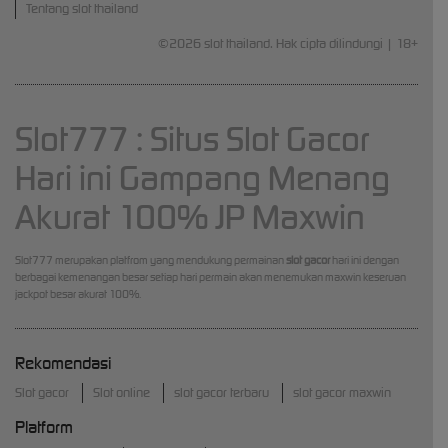
Tentang slot thailand
©2026 slot thailand. Hak cipta dilindungi | 18+
Slot777 : Situs Slot Gacor
Hari ini Gampang Menang
Akurat 100% JP Maxwin
Slot777 merupakan platfrom yang mendukung permainan
slot gacor
hari ini dengan
berbagai kemenangan besar setiap hari permain akan menemukan maxwin keseruan
jackpot besar akurat 100%.
Rekomendasi
Slot gacor
Slot online
slot gacor terbaru
slot gacor maxwin
Platform