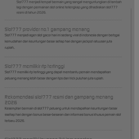
Slot777 menjadi tempat bermain yang sangat menguntungkan di tambah
lagi dengan permainan slot online terlengkap yang dihadirakan slot777
resmi di tahun 2026.
Slot777 provider no.1 gampang menang
Slot777 menjadi agen slot gacor hari ini sedang viral di indonesia dengan berbgai
kemudahan dan keuntungan besar setiap hari dengan jackpot ratuusan juta
rupiah,.
Slot777 memilikir rtp tertinggi
Slot777 memiliki rtp tertinggi yang dapat membantu pemain mendapatkan
peluang menang lebih besar dengan tips dan trick puluhan juta rupiah.
Rekomendasi slot777 resmi dan gampang menang
2026
Kesemptan bermain di slot777 peluang untuk mendapatkan keuntungan besar
ssetiap hari dengan bonus besar-besaran dan informasi bonus khusus pemain slot
terbaru 2026.