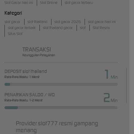
Slot Gacor hari ini
Slot Online
slot gacor terbaru
Kategori
slot gacor
slot thailand
slot gacor 2026
slot gacor hari ini
slot gacor terbaik
slot thailand gacor
slot
Slot Resmi
Situs Slot
TRANSAKSI
Keunggulan Pelayanan
1
DEPOSIT slot thailand
Min
Rata-Rata Waktu: 1 Menit
2
PENARIKAN SALDO / WD
Min
Rata-Rata Waktu: 1-2 Menit
Provider slot777 resmi gampang
menang