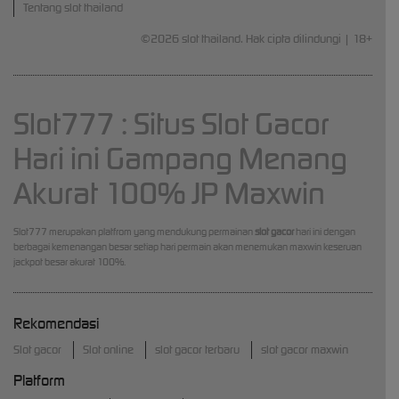
Tentang slot thailand
©2026 slot thailand. Hak cipta dilindungi | 18+
Slot777 : Situs Slot Gacor
Hari ini Gampang Menang
Akurat 100% JP Maxwin
Slot777 merupakan platfrom yang mendukung permainan
slot gacor
hari ini dengan
berbagai kemenangan besar setiap hari permain akan menemukan maxwin keseruan
jackpot besar akurat 100%.
Rekomendasi
Slot gacor
Slot online
slot gacor terbaru
slot gacor maxwin
Platform