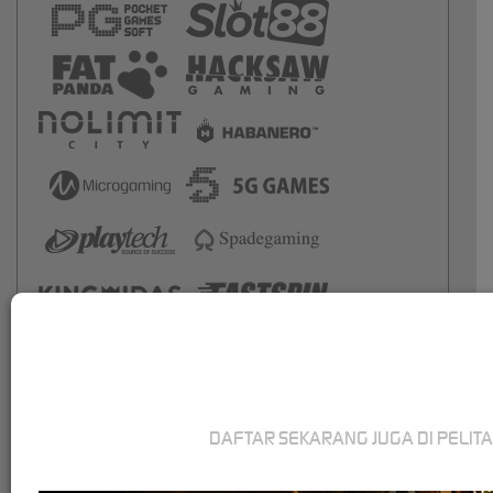
DAFTAR SEKARANG JUGA DI PELIT