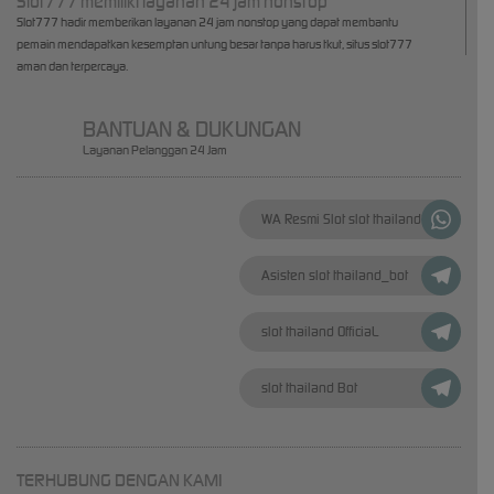
Slot777 memiliki layanan 24 jam nonstop
Slot777 hadir memberikan layanan 24 jam nonstop yang dapat membantu
pemain mendapatkan kesemptan untung besar tanpa harus tkut, situs slot777
aman dan terpercaya.
BANTUAN & DUKUNGAN
Layanan Pelanggan 24 Jam
WA Resmi Slot slot thailand
Asisten slot thailand_bot
slot thailand OfficiaL
slot thailand Bot
TERHUBUNG DENGAN KAMI