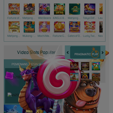
Fortune of Olympus
Mahjong Wins 3 – Black Scatter
Wild Beans
JUNGLE BANG BANG
Mahjong Ways 2
Tokyo Drift Nitro
Laughing Buddha Nexus
Mahjong Ways
Wukong - Black Scatter
Mochi Mania 1000
Fortune Gems
Gates of Olympus Super Scatter
Lucky Twins Nexus
Nexus Tombstone RIP
Video Slots Popular
PEMENANG MESIN SLOT
miste****0
IDR
15,047,200.00
vs20fruitswx
ma****5
IDR
9,253,200.00
vs20starlightx
vsteadf****1
IDR
8,998,000.00