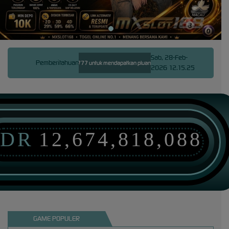
Sab, 28-Feb-
Pemberitahuan
di hadirkan provider slot777 untuk mendapatkan pluang jackpt besar setiap hari.
Slot777 m
2026 12.15.25
IDR
12,674,818,088
GAME POPULER