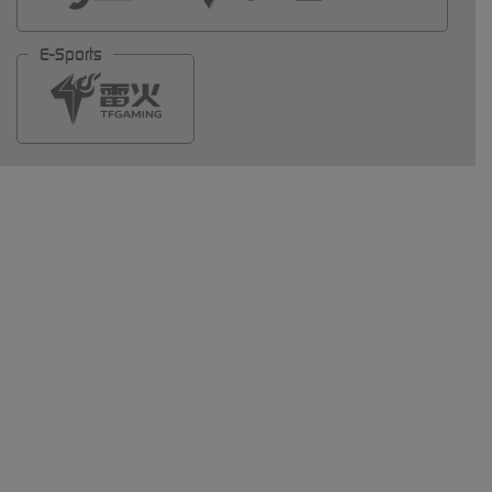
E-Sports