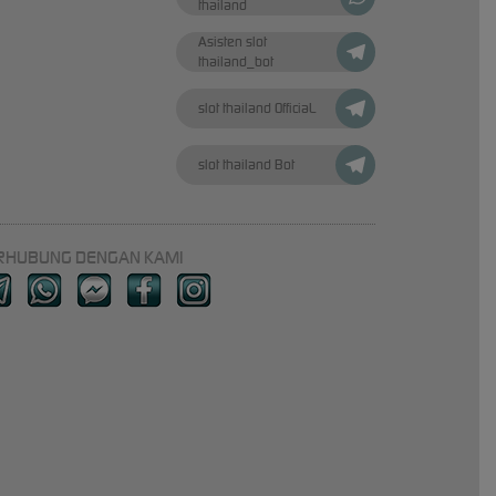
thailand
Asisten slot
thailand_bot
slot thailand OfficiaL
slot thailand Bot
RHUBUNG DENGAN KAMI