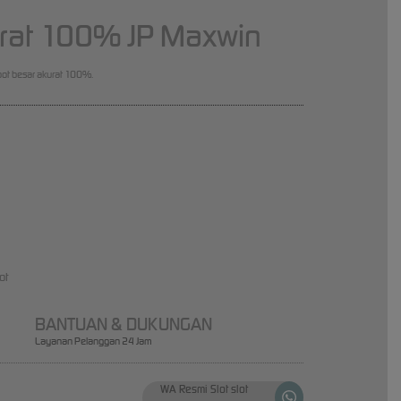
kurat 100% JP Maxwin
ot besar akurat 100%.
ot
BANTUAN & DUKUNGAN
Layanan Pelanggan 24 Jam
WA Resmi Slot slot