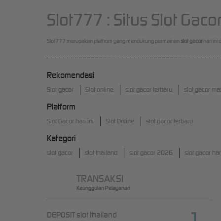
Slot777 : Situs Slot Ga
Slot777 merupakan platfrom yang mendukung permainan
slot gacor
hari in
Rekomendasi
Slot gacor
Slot online
slot gacor terbaru
slot gacor ma
Platform
Slot Gacor hari ini
Slot Online
slot gacor terbaru
Kategori
slot gacor
slot thailand
slot gacor 2026
slot gacor hari
TRANSAKSI
Keunggulan Pelayanan
1
DEPOSIT slot thailand