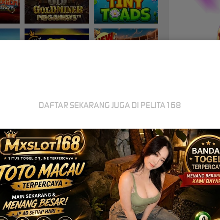
DAFTAR SEKARANG JUGA DI PELITA168
UNDUH APLIK
SLOT THAIL
Nikmati berbagai pe
slot tha
App