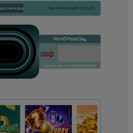
Sab, 28-Feb-2026 12.15.25
ni dengan berbagai kemenangan besar setiap hari permain akan menemukan maxwin keseruan jac
Nex4D Pools Day
Live Draw Min, 11-Jan-2026 00.00.00