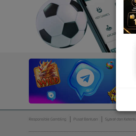
be****7
IDR
6,592,400.00
vs20fruitswx
sco****9
IDR
5,941,200.00
vs20fruitswx
miste****0
IDR
4,520,000.00
vs20olympx
Responsible Gambling
Pusat Bantuan
Syarat dan Ketent