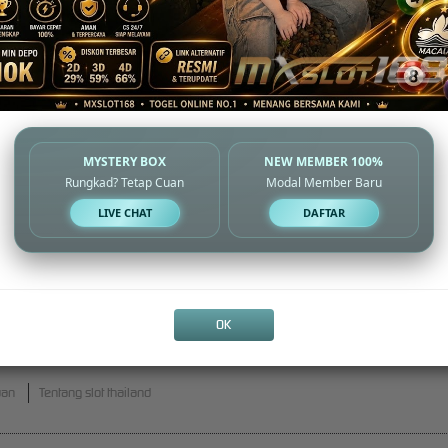
Panduan in
Pindai kode QR
untuk Unduh
Android APK
MYSTERY BOX
NEW MEMBER 100%
Rungkad? Tetap Cuan
Modal Member Baru
LIVE CHAT
DAFTAR
OK
uan
Tentang slot thailand