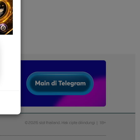
stalasi
©2026 slot thailand. Hak cipta dilindungi | 18+