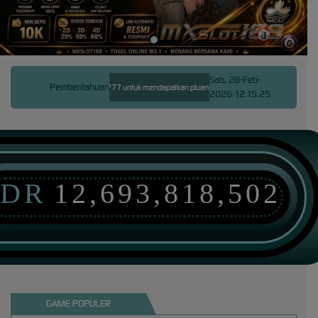
Sab, 28-Feb-
Pemberitahuan
 di hadirkan provider slot777 untuk mendapatkan pluang jackpt besar setiap hari.
Slot777 
2026 12.15.25
IDR
12,693,818,502
GAME POPULER