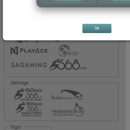
OK
Olahraga
Togel