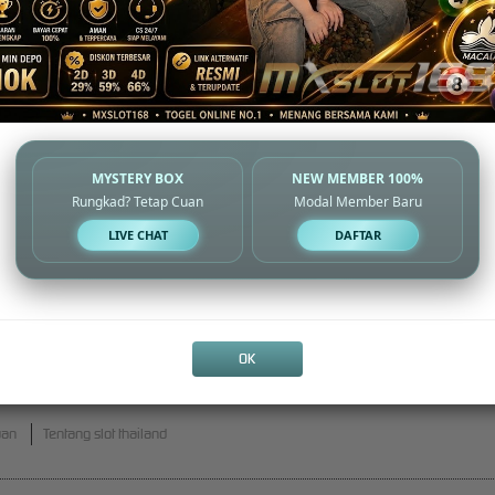
MYSTERY BOX
NEW MEMBER 100%
Rungkad? Tetap Cuan
Modal Member Baru
LIVE CHAT
DAFTAR
OK
uan
Tentang slot thailand