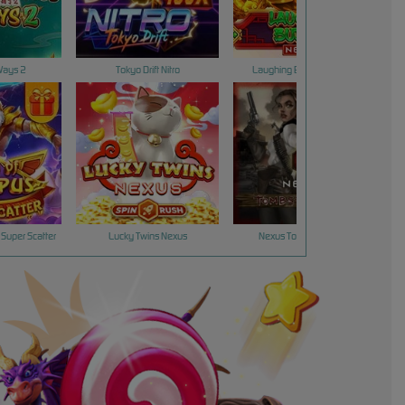
Ways 2
Tokyo Drift Nitro
Laughing Buddha Nexus
Super Scatter
Lucky Twins Nexus
Nexus Tombstone RIP