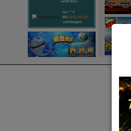
vs20fruitswx
ma****5
IDR
9,253,200.00
vs20starlightx
vsteadf****1
IDR
8,998,000.00
vswaysbandit
ans****a
IDR
6,998,600.00
vs20olympgate
rydhos****e
IDR
6,989,400.00
vswaysmahwblck
miste****0
IDR
6,784,500.00
vs20gatotx
be****7
IDR
6,724,500.00
vs20stararx