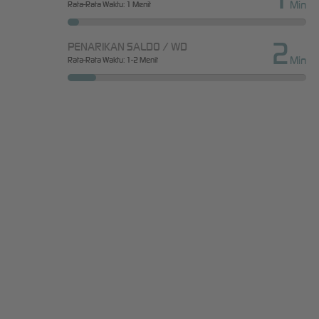
Min
Rata-Rata Waktu: 1 Menit
2
PENARIKAN SALDO / WD
Min
Rata-Rata Waktu: 1-2 Menit