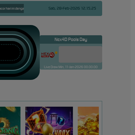
Sab, 28-Feb-2026 12.15.25
i dengan berbagai kemenangan besar setiap hari permain akan menemukan maxwin keseruan jack
Nex4D Pools Day
Live Draw Min, 11-Jan-2026 00.00.00