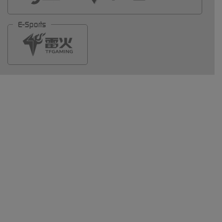
E-Sports