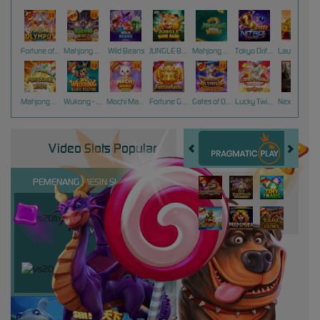
Fortune of Olympus
Mahjong Wins 3 – Black Scatter
Wild Beans
JUNGLE BANG BANG
Mahjong Ways 2
Tokyo Drift Nitro
Laughing Buddha Nexus
Mahjong Ways
Wukong - Black Scatter
Mochi Mania 1000
Fortune Gems
Gates of Olympus Super Scatter
Lucky Twins Nexus
Nexus Tombstone RIP
Video Slots Popular
PEMENANG MESIN SLOT
miste****0
IDR
15,047,200.00
vs20fruitswx
ma****5
IDR
9,253,200.00
vs20starlightx
vsteadf****1
IDR
8,998,000.00