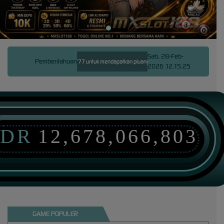
Sab, 28-Feb-
Pemberitahuan
di hadirkan provider slot777 untuk mendapatkan pluang jackpt besar setiap hari.
Slot777 m
2026 12.15.25
IDR
12,678,066,803
GAME POPULER