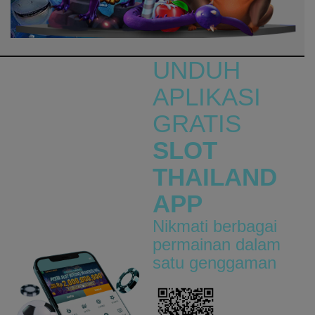
vswaysbandit
ans****a
IDR
6,998,600.00
vs20olympgate
UNDUH
rydhos****e
APLIKASI
IDR
6,989,400.00
GRATIS
vswaysmahwblck
SLOT
miste****0
IDR
6,784,500.00
THAILAND
vs20gatotx
APP
be****7
IDR
6,724,500.00
Nikmati berbagai
vs20stararx
permainan dalam
be****7
satu genggaman
IDR
6,592,400.00
vs20fruitswx
sco****9
IDR
5,941,200.00