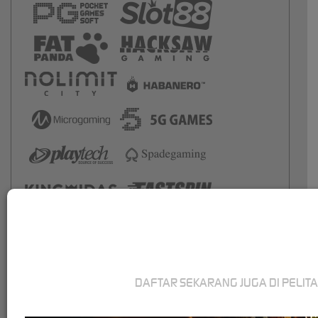
DAFTAR SEKARANG JUGA DI PELIT