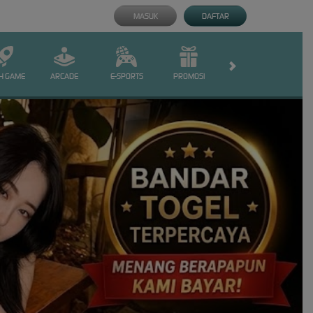
MASUK
DAFTAR
H GAME
ARCADE
E-SPORTS
PROMOSI