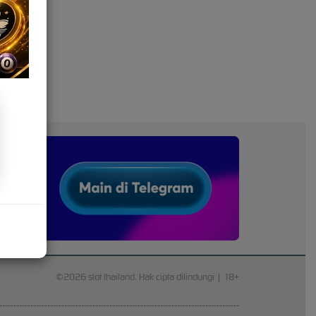
Pindai kode
untuk Und
Android A
©2026 slot thailand. Hak cipta dilindungi | 18+