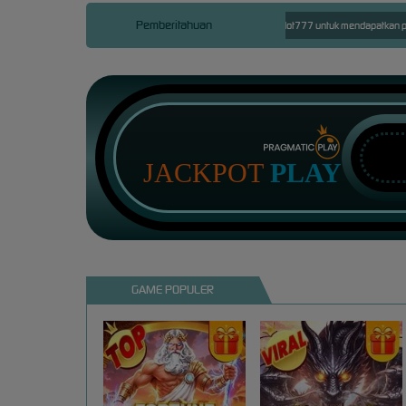
Pemberitahuan
g keuntungan besar yang selalu di hadirkan provider slot777 untuk mendapatkan pluang jackpt b
JACKPOT
PLAY
GAME POPULER