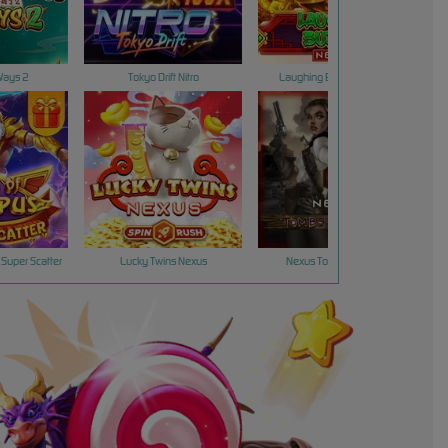
Ways 2
Tokyo Drift Nitro
Laughing Buddha Nexus
Super Scatter
Lucky Twins Nexus
Nexus Tombstone RIP