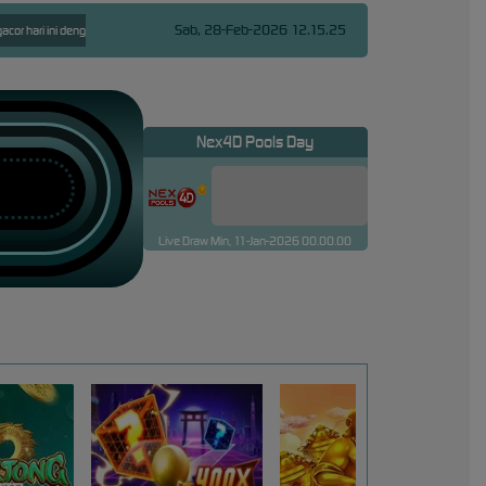
Sab, 28-Feb-2026 12.15.25
ni dengan berbagai kemenangan besar setiap hari permain akan menemukan maxwin keseruan jac
Nex4D Pools Day
Live Draw Min, 11-Jan-2026 00.00.00