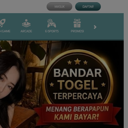
MASUK
DAFTAR
H GAME
ARCADE
E-SPORTS
PROMOSI