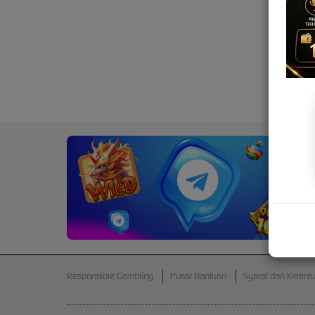
be****7
IDR
6,592,400.00
vs20fruitswx
sco****9
IDR
5,941,200.00
vs20fruitswx
miste****0
IDR
4,520,000.00
vs20olympx
Responsible Gambling
Pusat Bantuan
Syarat dan Ketent