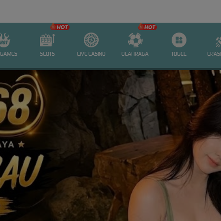
 GAMES
SLOTS
LIVE CASINO
OLAHRAGA
TOGEL
CRAS