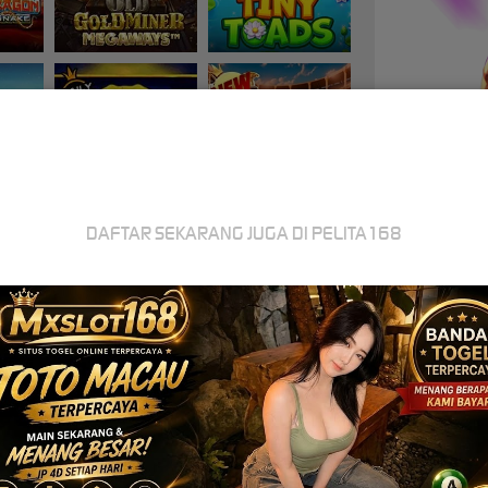
DAFTAR SEKARANG JUGA DI PELITA168