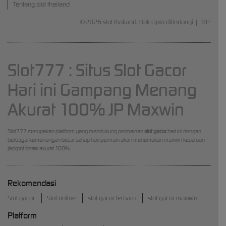
Tentang slot thailand
©2026 slot thailand. Hak cipta dilindungi | 18+
Slot777 : Situs Slot Gacor
Hari ini Gampang Menang
Akurat 100% JP Maxwin
Slot777 merupakan platfrom yang mendukung permainan
slot gacor
hari ini dengan
berbagai kemenangan besar setiap hari permain akan menemukan maxwin keseruan
jackpot besar akurat 100%.
Rekomendasi
Slot gacor
Slot online
slot gacor terbaru
slot gacor maxwin
Platform