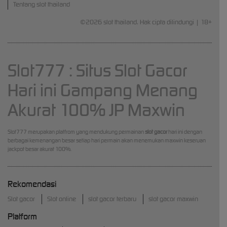
Tentang slot thailand
©2026 slot thailand. Hak cipta dilindungi | 18+
Slot777 : Situs Slot Gacor
Hari ini Gampang Menang
Akurat 100% JP Maxwin
Slot777 merupakan platfrom yang mendukung permainan
slot gacor
hari ini dengan
berbagai kemenangan besar setiap hari permain akan menemukan maxwin keseruan
jackpot besar akurat 100%.
Rekomendasi
Slot gacor
Slot online
slot gacor terbaru
slot gacor maxwin
Platform