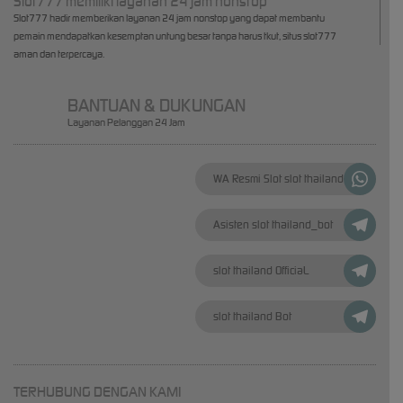
Slot777 memiliki layanan 24 jam nonstop
Slot777 hadir memberikan layanan 24 jam nonstop yang dapat membantu
pemain mendapatkan kesemptan untung besar tanpa harus tkut, situs slot777
aman dan terpercaya.
BANTUAN & DUKUNGAN
Layanan Pelanggan 24 Jam
WA Resmi Slot slot thailand
Asisten slot thailand_bot
slot thailand OfficiaL
slot thailand Bot
TERHUBUNG DENGAN KAMI