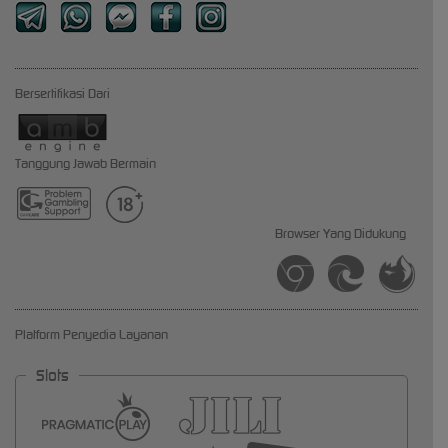
Bersertifikasi Dari
Tanggung Jawab Bermain
Browser Yang Didukung
Platform Penyedia Layanan
Slots