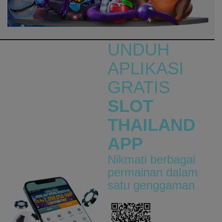
vswaysbandit
ans****a
IDR
6,998,600.00
vs20olympgate
UNDUH
rydhos****e
APLIKASI
IDR
6,989,400.00
GRATIS
vswaysmahwblck
SLOT
miste****0
IDR
6,784,500.00
THAILAND
vs20gatotx
APP
be****7
IDR
6,724,500.00
Nikmati berbagai
vs20stararx
permainan dalam
be****7
satu genggaman
IDR
6,592,400.00
vs20fruitswx
sco****9
IDR
5,941,200.00