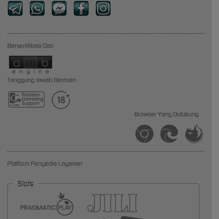
Bersertifikasi Dari
Tanggung Jawab Bermain
Browser Yang Didukung
Platform Penyedia Layanan
Slots