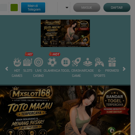
Main di
MASUK
DAFTAR
Telegram
HOT
SLOTS
LIVE
OLAHRAGA
TOGEL
CRASH
ARCADE
E-
PROMOSI
GAMES
CASINO
GAME
SPORTS