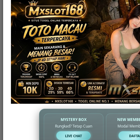
MYSTERY BOX
NEW MEMBE
Rungkad? Tetap Cuan
Modal Memb
Live Casino
LIVE CHAT
DAFTA