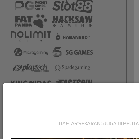
DAFTAR SEKARANG JUGA DI PELIT