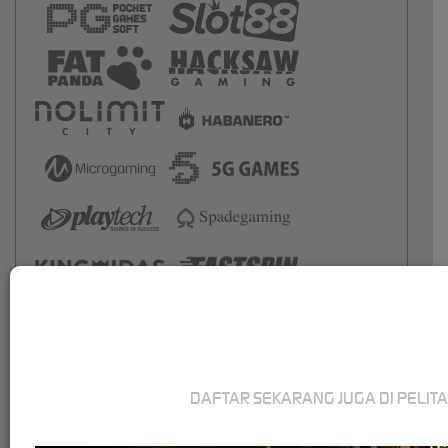
DAFTAR SEKARANG JUGA DI PELIT