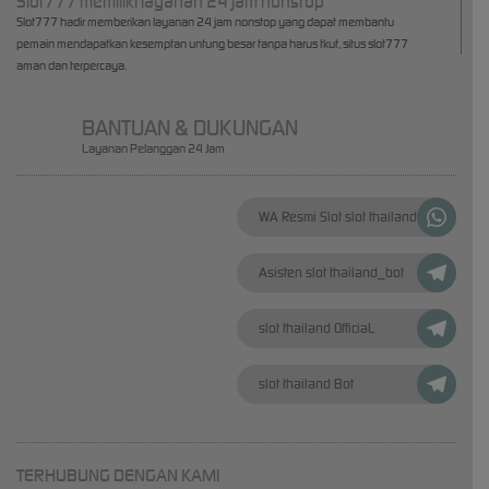
Slot777 memiliki layanan 24 jam nonstop
Slot777 hadir memberikan layanan 24 jam nonstop yang dapat membantu
pemain mendapatkan kesemptan untung besar tanpa harus tkut, situs slot777
aman dan terpercaya.
BANTUAN & DUKUNGAN
Layanan Pelanggan 24 Jam
WA Resmi Slot slot thailand
Asisten slot thailand_bot
slot thailand OfficiaL
slot thailand Bot
TERHUBUNG DENGAN KAMI