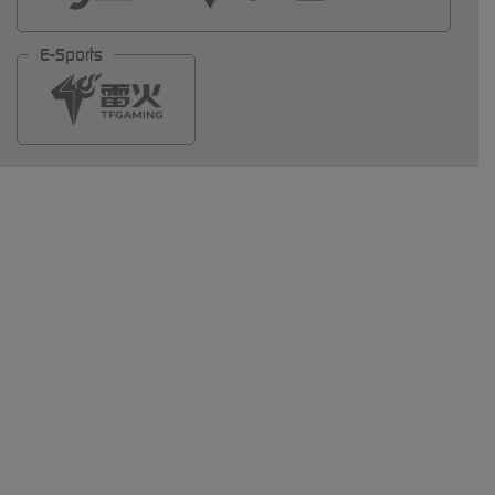
E-Sports