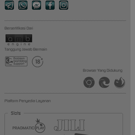
Bersertifikasi Dari
Tanggung Jawab Bermain
Browser Yang Didukung
Platform Penyedia Layanan
Slots