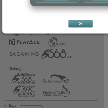
OK
Olahraga
Togel