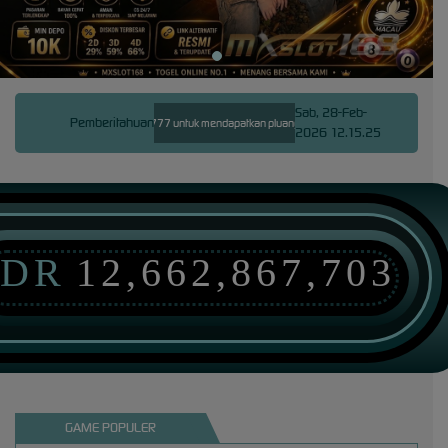
Sab, 28-Feb-
Pemberitahuan
di hadirkan provider slot777 untuk mendapatkan pluang jackpt besar setiap hari.
Slot777 m
2026 12.15.25
IDR
12,662,872,243
GAME POPULER