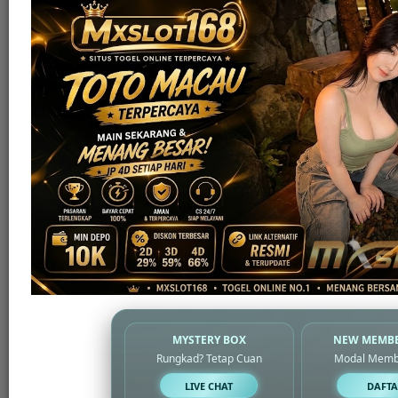
MYSTERY BOX
NEW MEMBE
Rungkad? Tetap Cuan
Modal Memb
Live Casino
LIVE CHAT
DAFTA