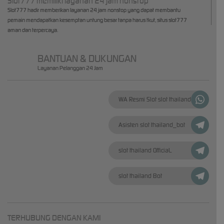
Slot777 memiliki layanan 24 jam nonstop
Slot777 hadir memberikan layanan 24 jam nonstop yang dapat membantu
pemain mendapatkan kesemptan untung besar tanpa harus tkut, situs slot777
aman dan terpercaya.
BANTUAN & DUKUNGAN
Layanan Pelanggan 24 Jam
WA Resmi Slot slot thailand
Asisten slot thailand_bot
slot thailand OfficiaL
slot thailand Bot
TERHUBUNG DENGAN KAMI