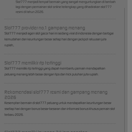
Slot777 menjadi tempat bermain yang sangat menguntungkan di tambah
lagi dengan permainan slot online terlengkap yang dihadirakan slot777
resmi di tahun 2026.
Slot777 provider no.1 gampang menang
Slot777 menjadi agen slot gacor hari ini sedang viral di indonesia dengan berbgai
kemudahan dan keuntungan besar setiap hari dengan jackpot ratuusan juta
rupiah,.
Slot777 memilikir rtp tertinggi
Slot777 memiliki rtp tertinggi yang dapat membantu pemain mendapatkan
peluang menang lebih besar dengan tips dan trick puluhan juta rupiah.
Rekomendasi slot777 resmi dan gampang menang
2026
Kesemptan bermain di slot777 peluang untuk mendapatkan keuntungan besar
ssetiap hari dengan bonus besar-besaran dan informasi bonus khusus pemain slot
terbaru 2026.