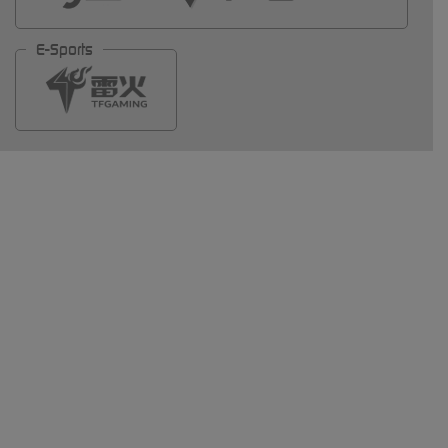
E-Sports