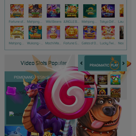
Fortune of Olympus
Mahjong Wins 3 – Black Scatter
Wild Beans
JUNGLE BANG BANG
Mahjong Ways 2
Tokyo Drift Nitro
Laughing Buddha Nexus
Mahjong Ways
Wukong - Black Scatter
Mochi Mania 1000
Fortune Gems
Gates of Olympus Super Scatter
Lucky Twins Nexus
Nexus Tombstone RIP
Video Slots Popular
PEMENANG MESIN SLOT
miste****0
IDR
15,047,200.00
vs20fruitswx
ma****5
IDR
9,253,200.00
vs20starlightx
vsteadf****1
IDR
8,998,000.00