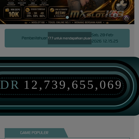
Sab, 28-Feb-
Pemberitahuan
di hadirkan provider slot777 untuk mendapatkan pluang jackpt besar setiap hari.
Slot777 m
2026 12.15.25
IDR
12,739,655,069
GAME POPULER