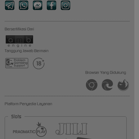
Bersertifikasi Dari
Tanggung Jawab Bermain
Browser Yang Didukung
Platform Penyedia Layanan
Slots