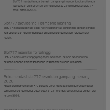
Slot777 menjadi tempat bermain yang sangat menguntungkan di tambah
lagi dengan permainan slot online terlengkap yang dihadirakan slot777
resmi di tahun 2026.
Slot777 provider no.1 gampang menang
Slot777 menjadi agen slot gacor hari ini sedang viral di indonesia dengan berbgai
kemudahan dan keuntungan besar setiap hari dengan jackpot ratuusan juta
rupiah,.
Slot777 memilikir rtp tertinggi
Slot777 memiliki rtp tertinggi yang dapat membantu pemain mendapatkan
peluang menang lebih besar dengan tips dan trick puluhan juta rupiah.
Rekomendasi slot777 resmi dan gampang menang
2026
Kesemptan bermain di slot777 peluang untuk mendapatkan keuntungan besar
ssetiap hari dengan bonus besar-besaran dan informasi bonus khusus pemain slot
terbaru 2026.