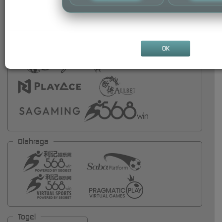
OK
Olahraga
Togel