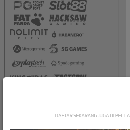
DAFTAR SEKARANG JUGA DI PELIT