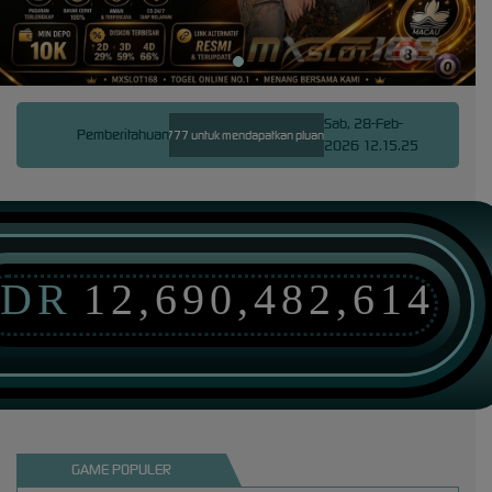
Sab, 28-Feb-
Pemberitahuan
di hadirkan provider slot777 untuk mendapatkan pluang jackpt besar setiap hari.
Slot777 m
2026 12.15.25
IDR
12,690,482,614
GAME POPULER