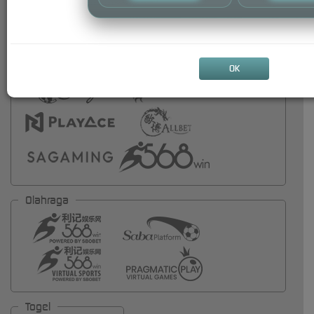
OK
Olahraga
Togel