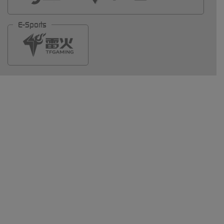
E-Sports