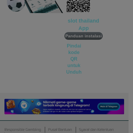
vs20fruitswx
miste****0
IDR
4,520,000.00
slot thailand
vs20olympx
App
Panduan instalasi
Pindai
kode
QR
untuk
Unduh
Android
APK
Responsible Gambling
Pusat Bantuan
Syarat dan Ketentuan