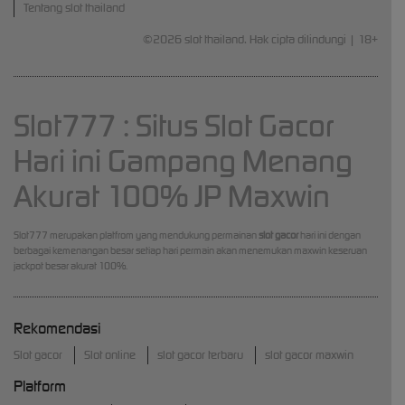
Tentang slot thailand
©2026 slot thailand. Hak cipta dilindungi | 18+
Slot777 : Situs Slot Gacor
Hari ini Gampang Menang
Akurat 100% JP Maxwin
Slot777 merupakan platfrom yang mendukung permainan
slot gacor
hari ini dengan
berbagai kemenangan besar setiap hari permain akan menemukan maxwin keseruan
jackpot besar akurat 100%.
Rekomendasi
Slot gacor
Slot online
slot gacor terbaru
slot gacor maxwin
Platform