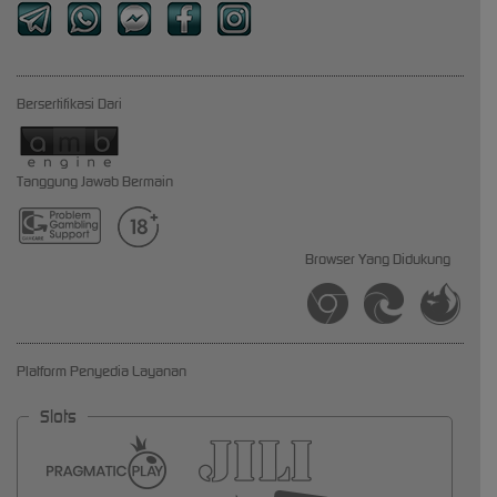
Bersertifikasi Dari
Tanggung Jawab Bermain
Browser Yang Didukung
Platform Penyedia Layanan
Slots