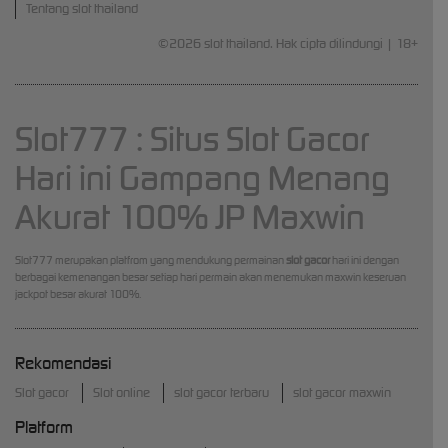
Tentang slot thailand
©2026 slot thailand. Hak cipta dilindungi | 18+
Slot777 : Situs Slot Gacor
Hari ini Gampang Menang
Akurat 100% JP Maxwin
Slot777 merupakan platfrom yang mendukung permainan
slot gacor
hari ini dengan
berbagai kemenangan besar setiap hari permain akan menemukan maxwin keseruan
jackpot besar akurat 100%.
Rekomendasi
Slot gacor
Slot online
slot gacor terbaru
slot gacor maxwin
Platform