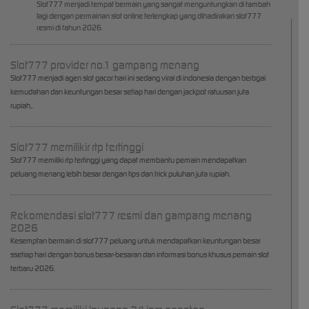
Slot777 menjadi tempat bermain yang sangat menguntungkan di tambah
lagi dengan permainan slot online terlengkap yang dihadirakan slot777
resmi di tahun 2026.
Slot777 provider no.1 gampang menang
Slot777 menjadi agen slot gacor hari ini sedang viral di indonesia dengan berbgai
kemudahan dan keuntungan besar setiap hari dengan jackpot ratuusan juta
rupiah,.
Slot777 memilikir rtp tertinggi
Slot777 memiliki rtp tertinggi yang dapat membantu pemain mendapatkan
peluang menang lebih besar dengan tips dan trick puluhan juta rupiah.
Rekomendasi slot777 resmi dan gampang menang
2026
Kesemptan bermain di slot777 peluang untuk mendapatkan keuntungan besar
ssetiap hari dengan bonus besar-besaran dan informasi bonus khusus pemain slot
terbaru 2026.