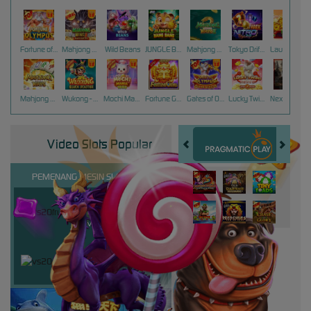
Fortune of Olympus
Mahjong Wins 3 – Black Scatter
Wild Beans
JUNGLE BANG BANG
Mahjong Ways 2
Tokyo Drift Nitro
Laughing Buddha Nexus
Mahjong Ways
Wukong - Black Scatter
Mochi Mania 1000
Fortune Gems
Gates of Olympus Super Scatter
Lucky Twins Nexus
Nexus Tombstone RIP
Video Slots Popular
PEMENANG MESIN SLOT
miste****0
IDR
15,047,200.00
vs20fruitswx
ma****5
IDR
9,253,200.00
vs20starlightx
vsteadf****1
IDR
8,998,000.00