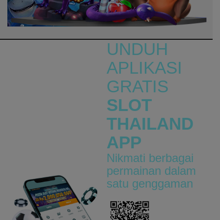
vswaysbandit
ans****a
IDR
6,998,600.00
vs20olympgate
UNDUH
rydhos****e
APLIKASI
IDR
6,989,400.00
GRATIS
vswaysmahwblck
SLOT
miste****0
IDR
6,784,500.00
THAILAND
vs20gatotx
APP
be****7
IDR
6,724,500.00
Nikmati berbagai
vs20stararx
permainan dalam
be****7
satu genggaman
IDR
6,592,400.00
vs20fruitswx
sco****9
IDR
5,941,200.00