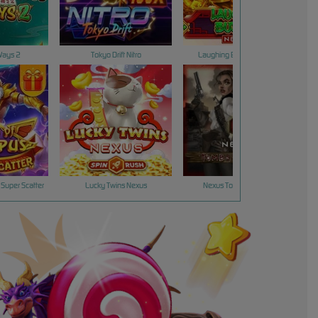
Ways 2
Tokyo Drift Nitro
Laughing Buddha Nexus
Super Scatter
Lucky Twins Nexus
Nexus Tombstone RIP