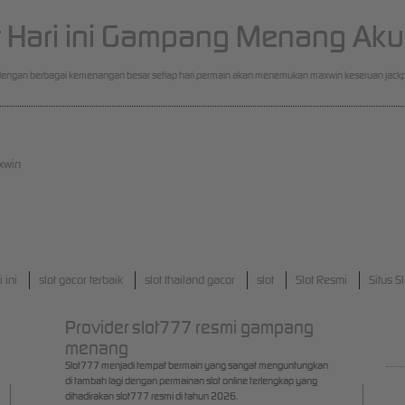
cor Hari ini Gampang Menang A
i dengan berbagai kemenangan besar setiap hari permain akan menemukan maxwin keseruan jackp
xwin
 ini
slot gacor terbaik
slot thailand gacor
slot
Slot Resmi
Situs Sl
Provider slot777 resmi gampang
menang
Slot777 menjadi tempat bermain yang sangat menguntungkan
di tambah lagi dengan permainan slot online terlengkap yang
dihadirakan slot777 resmi di tahun 2026.