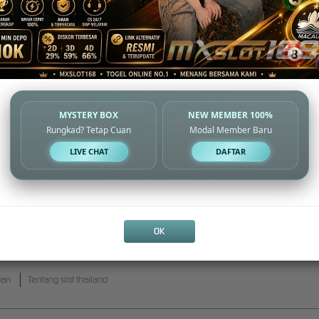
Panduan in
Pindai kode QR
untuk Unduh
Android APK
MYSTERY BOX
NEW MEMBER 100%
Rungkad? Tetap Cuan
Modal Member Baru
LIVE CHAT
DAFTAR
OK
uan
Tentang slot thailand