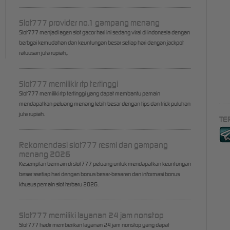
Slot777 provider no.1 gampang menang
Slot777 menjadi agen slot gacor hari ini sedang viral di indonesia dengan
berbgai kemudahan dan keuntungan besar setiap hari dengan jackpot
ratuusan juta rupiah,.
Slot777 memilikir rtp tertinggi
Slot777 memiliki rtp tertinggi yang dapat membantu pemain
mendapatkan peluang menang lebih besar dengan tips dan trick puluhan
juta rupiah.
TE
Rekomendasi slot777 resmi dan gampang
menang 2026
Kesemptan bermain di slot777 peluang untuk mendapatkan keuntungan
besar ssetiap hari dengan bonus besar-besaran dan informasi bonus
khusus pemain slot terbaru 2026.
Slot777 memiliki layanan 24 jam nonstop
Slot777 hadir memberikan layanan 24 jam nonstop yang dapat