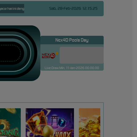
Sab, 28-Feb-2026 12.15.25
i dengan berbagai kemenangan besar setiap hari permain akan menemukan maxwin keseruan jack
Nex4D Pools Day
Live Draw Min, 11-Jan-2026 00.00.00