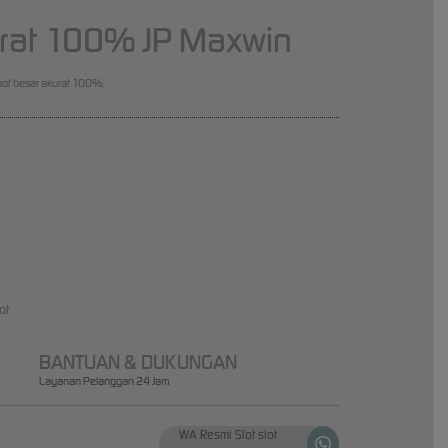
kurat 100% JP Maxwin
ot besar akurat 100%.
ot
BANTUAN & DUKUNGAN
Layanan Pelanggan 24 Jam
WA Resmi Slot slot