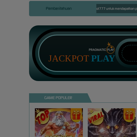
Pemberitahuan
g keuntungan besar yang selalu di hadirkan provider slot777 untuk mendapatkan pluang jackpt b
JACKPOT
PLAY
GAME POPULER