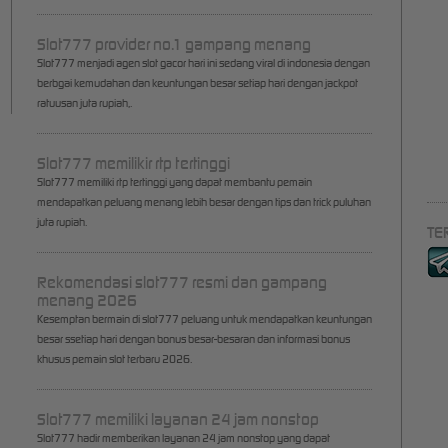
Slot777 provider no.1 gampang menang
Slot777 menjadi agen slot gacor hari ini sedang viral di indonesia dengan
berbgai kemudahan dan keuntungan besar setiap hari dengan jackpot
ratuusan juta rupiah,.
Slot777 memilikir rtp tertinggi
Slot777 memiliki rtp tertinggi yang dapat membantu pemain
mendapatkan peluang menang lebih besar dengan tips dan trick puluhan
juta rupiah.
TE
Rekomendasi slot777 resmi dan gampang
menang 2026
Kesemptan bermain di slot777 peluang untuk mendapatkan keuntungan
besar ssetiap hari dengan bonus besar-besaran dan informasi bonus
khusus pemain slot terbaru 2026.
Slot777 memiliki layanan 24 jam nonstop
Slot777 hadir memberikan layanan 24 jam nonstop yang dapat