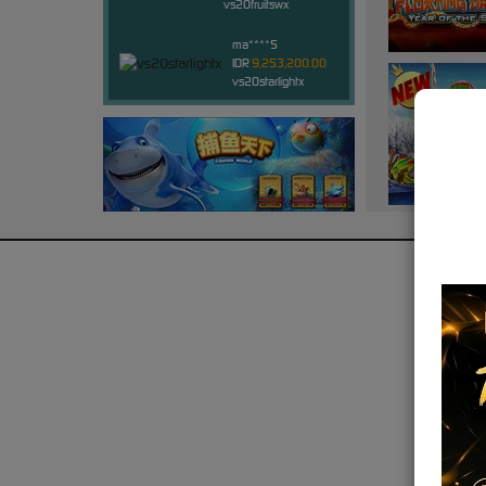
vs20fruitswx
ma****5
IDR
9,253,200.00
vs20starlightx
vsteadf****1
IDR
8,998,000.00
vswaysbandit
ans****a
IDR
6,998,600.00
vs20olympgate
rydhos****e
IDR
6,989,400.00
vswaysmahwblck
miste****0
IDR
6,784,500.00
vs20gatotx
be****7
IDR
6,724,500.00
vs20stararx