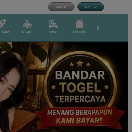
MASUK
DAFTAR
H GAME
ARCADE
E-SPORTS
PROMOSI