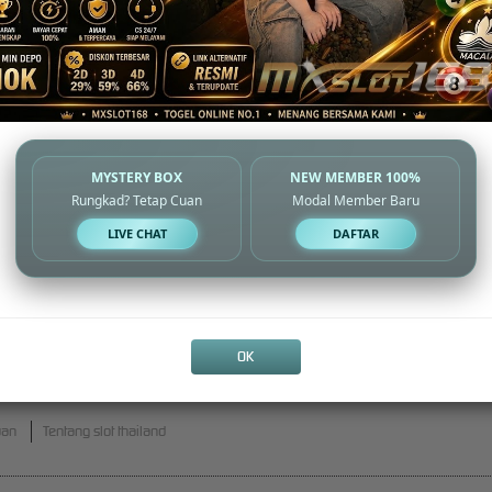
MYSTERY BOX
NEW MEMBER 100%
Rungkad? Tetap Cuan
Modal Member Baru
LIVE CHAT
DAFTAR
OK
uan
Tentang slot thailand