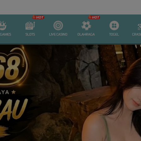
 GAMES
SLOTS
LIVE CASINO
OLAHRAGA
TOGEL
CRAS