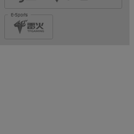
E-Sports