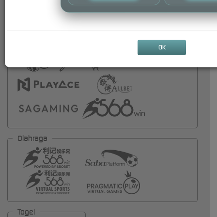
OK
Olahraga
Togel