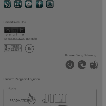
Bersertifikasi Dari
Tanggung Jawab Bermain
Browser Yang Didukung
Platform Penyedia Layanan
Slots