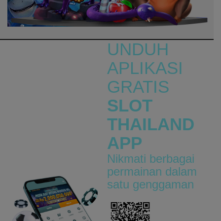
vswaysbandit
ans****a
IDR
6,998,600.00
vs20olympgate
UNDUH
rydhos****e
APLIKASI
IDR
6,989,400.00
GRATIS
vswaysmahwblck
SLOT
miste****0
IDR
6,784,500.00
THAILAND
vs20gatotx
APP
be****7
IDR
6,724,500.00
Nikmati berbagai
vs20stararx
permainan dalam
be****7
satu genggaman
IDR
6,592,400.00
vs20fruitswx
sco****9
IDR
5,941,200.00