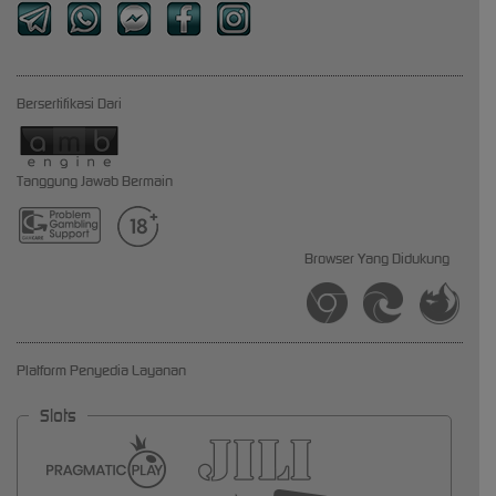
Bersertifikasi Dari
Tanggung Jawab Bermain
Browser Yang Didukung
Platform Penyedia Layanan
Slots