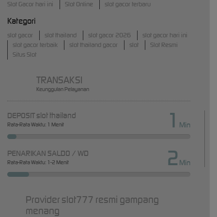
Slot Gacor hari ini
Slot Online
slot gacor terbaru
Kategori
slot gacor
slot thailand
slot gacor 2026
slot gacor hari ini
slot gacor terbaik
slot thailand gacor
slot
Slot Resmi
Situs Slot
TRANSAKSI
Keunggulan Pelayanan
1
DEPOSIT slot thailand
Min
Rata-Rata Waktu: 1 Menit
2
PENARIKAN SALDO / WD
Min
Rata-Rata Waktu: 1-2 Menit
Provider slot777 resmi gampang
menang