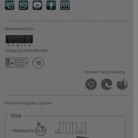
Bersertifikasi Dari
Tanggung Jawab Bermain
Browser Yang Didukung
Platform Penyedia Layanan
Slots