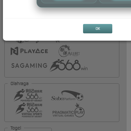
OK
Olahraga
Togel