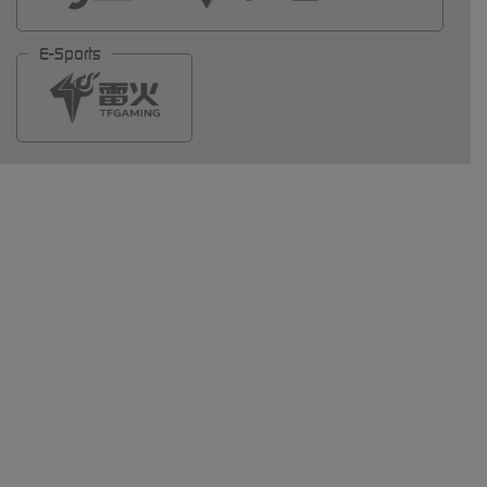
E-Sports