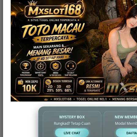
MYSTERY BOX
NEW MEMBE
Rungkad? Tetap Cuan
Modal Memb
Live Casino
LIVE CHAT
DAFTA