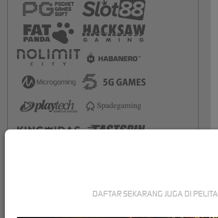
DAFTAR SEKARANG JUGA DI PELIT