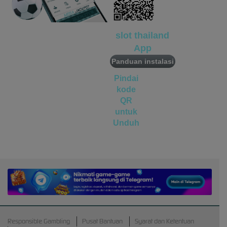
vs20fruitswx
miste****0
IDR
4,520,000.00
slot thailand
vs20olympx
App
Panduan instalasi
Pindai
kode
QR
untuk
Unduh
Android
APK
Responsible Gambling
Pusat Bantuan
Syarat dan Ketentuan