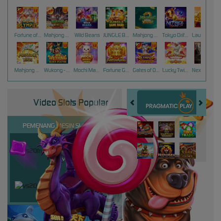
Fortune of Olympus
Mahjong Wins 3 – Black Scatter
Wild Beans
JUNGLE BANG BANG
Mahjong Ways 2
Tokyo Drift Nitro
Laughing Buddha Nexus
Mahjong Ways
Wukong - Black Scatter
Mochi Mania 1000
Fortune Gems
Gates of Olympus Super Scatter
Lucky Twins Nexus
Nexus Tombstone RIP
Video Slots Popular
PEMENANG MESIN SLOT
miste****0
IDR
15,047,200.00
vs20fruitswx
ma****5
IDR
9,253,200.00
vs20starlightx
vsteadf****1
IDR
8,998,000.00