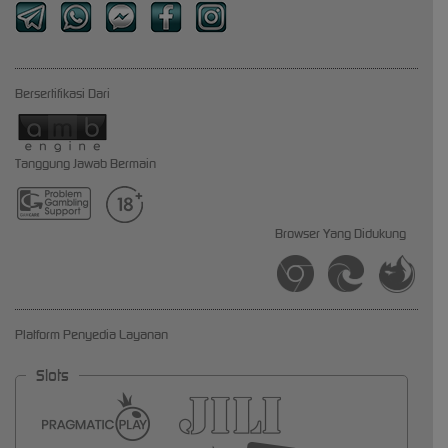
Bersertifikasi Dari
Tanggung Jawab Bermain
Browser Yang Didukung
Platform Penyedia Layanan
Slots