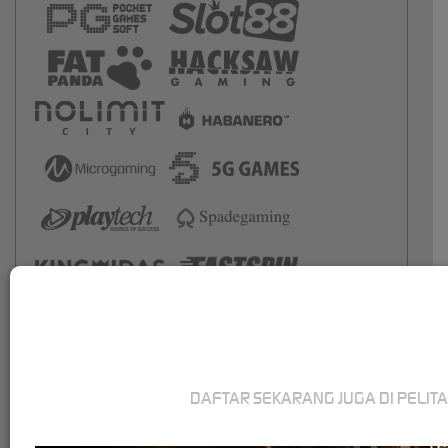
DAFTAR SEKARANG JUGA DI PELIT