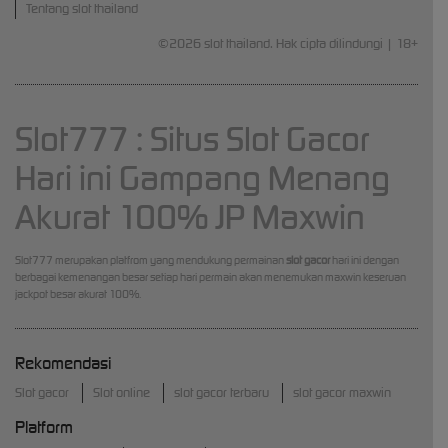
Tentang slot thailand
©2026 slot thailand. Hak cipta dilindungi | 18+
Slot777 : Situs Slot Gacor
Hari ini Gampang Menang
Akurat 100% JP Maxwin
Slot777 merupakan platfrom yang mendukung permainan
slot gacor
hari ini dengan
berbagai kemenangan besar setiap hari permain akan menemukan maxwin keseruan
jackpot besar akurat 100%.
Rekomendasi
Slot gacor
Slot online
slot gacor terbaru
slot gacor maxwin
Platform