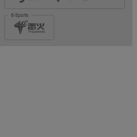
E-Sports