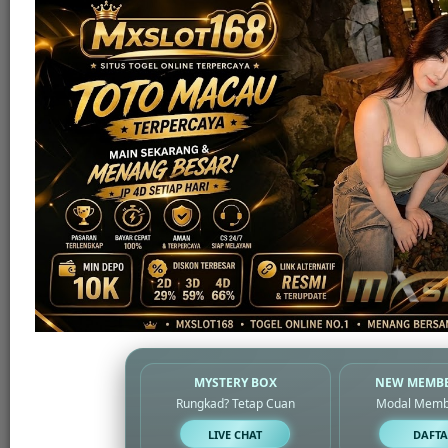
MYSTERY BOX
NEW MEMBE
Rungkad? Tetap Cuan
Modal Memb
Live Casino
LIVE CHAT
DAFTA