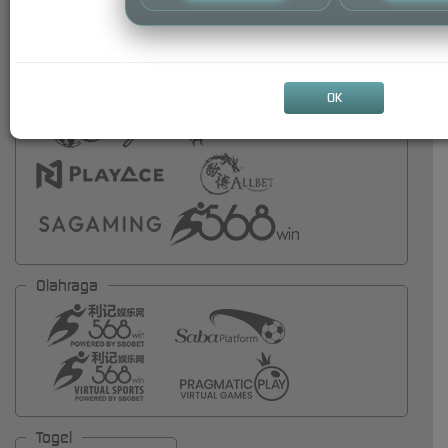
OK
Olahraga
Togel