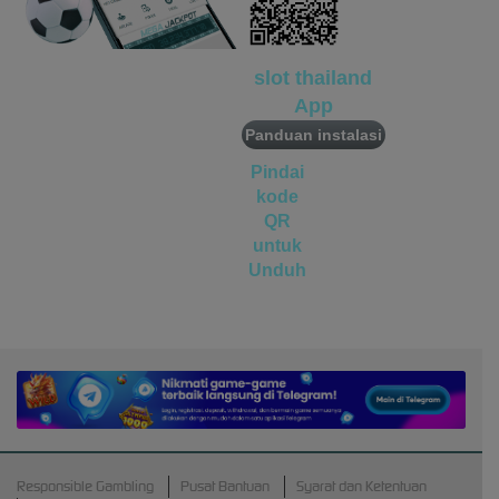
vs20fruitswx
miste****0
IDR
4,520,000.00
slot thailand
vs20olympx
App
Panduan instalasi
Pindai
kode
QR
untuk
Unduh
Android
APK
Responsible Gambling
Pusat Bantuan
Syarat dan Ketentuan