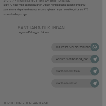
Slot777 memiliki layanan 24 jam nonstop
Slot777 hadir memberikan layanan 24 jam nonstop yang dapat membantu
pemain mendapatkan kesemptan untung besar tanpa harus tkut, situs slot777
aman dan terpercaya.
BANTUAN & DUKUNGAN
Layanan Pelanggan 24 Jam
WA Resmi Slot slot thailand
Asisten slot thailand_bot
slot thailand OfficiaL
slot thailand Bot
TERHUBUNG DENGAN KAMI