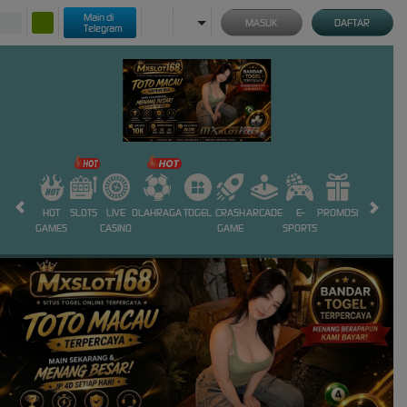
Main di
MASUK
DAFTAR
Telegram
HOT
SLOTS
LIVE
OLAHRAGA
TOGEL
CRASH
ARCADE
E-
PROMOSI
GAMES
CASINO
GAME
SPORTS