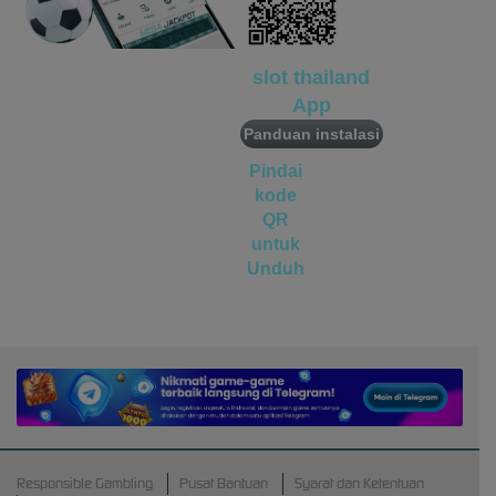
vs20fruitswx
miste****0
IDR
4,520,000.00
slot thailand
vs20olympx
App
Panduan instalasi
Pindai
kode
QR
untuk
Unduh
Android
APK
Responsible Gambling
Pusat Bantuan
Syarat dan Ketentuan