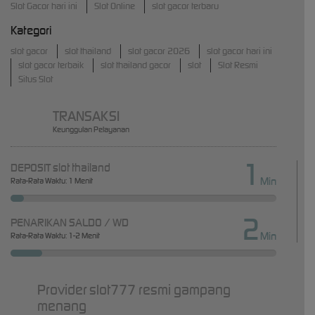
Slot Gacor hari ini
Slot Online
slot gacor terbaru
Kategori
slot gacor
slot thailand
slot gacor 2026
slot gacor hari ini
slot gacor terbaik
slot thailand gacor
slot
Slot Resmi
Situs Slot
TRANSAKSI
Keunggulan Pelayanan
1
DEPOSIT slot thailand
Min
Rata-Rata Waktu: 1 Menit
2
PENARIKAN SALDO / WD
Min
Rata-Rata Waktu: 1-2 Menit
Provider slot777 resmi gampang
menang