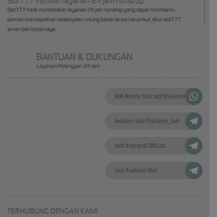
Slot777 memiliki layanan 24 jam nonstop
Slot777 hadir memberikan layanan 24 jam nonstop yang dapat membantu
pemain mendapatkan kesemptan untung besar tanpa harus tkut, situs slot777
aman dan terpercaya.
BANTUAN & DUKUNGAN
Layanan Pelanggan 24 Jam
WA Resmi Slot slot thailand
Asisten slot thailand_bot
slot thailand OfficiaL
slot thailand Bot
TERHUBUNG DENGAN KAMI