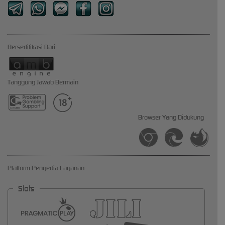
Bersertifikasi Dari
Tanggung Jawab Bermain
Browser Yang Didukung
Platform Penyedia Layanan
Slots