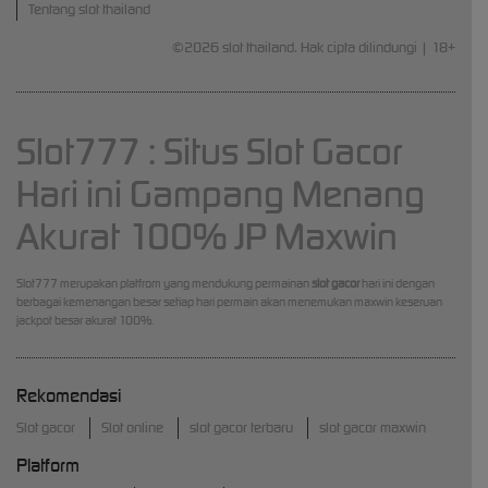
Tentang slot thailand
©2026 slot thailand. Hak cipta dilindungi | 18+
Slot777 : Situs Slot Gacor
Hari ini Gampang Menang
Akurat 100% JP Maxwin
Slot777 merupakan platfrom yang mendukung permainan
slot gacor
hari ini dengan
berbagai kemenangan besar setiap hari permain akan menemukan maxwin keseruan
jackpot besar akurat 100%.
Rekomendasi
Slot gacor
Slot online
slot gacor terbaru
slot gacor maxwin
Platform