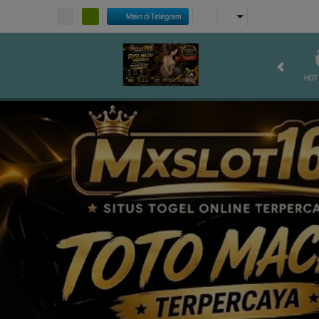
Main di Telegram
HOT