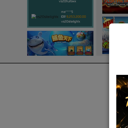
vs20fruitswx
ma****5
IDR
9,253,200.00
vs20starlightx
vsteadf****1
IDR
8,998,000.00
vswaysbandit
ans****a
IDR
6,998,600.00
vs20olympgate
rydhos****e
IDR
6,989,400.00
vswaysmahwblck
miste****0
IDR
6,784,500.00
vs20gatotx
be****7
IDR
6,724,500.00
vs20stararx