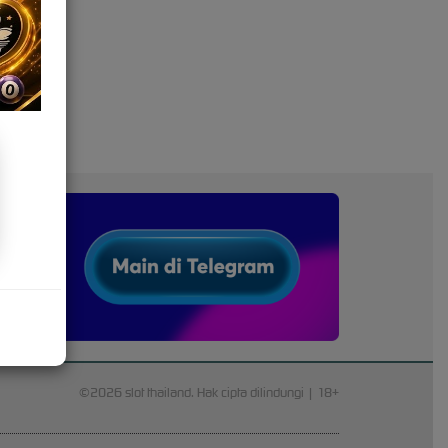
Pindai kode
untuk Und
Android A
©2026 slot thailand. Hak cipta dilindungi | 18+