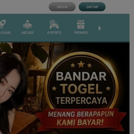
MASUK
DAFTAR
H GAME
ARCADE
E-SPORTS
PROMOSI