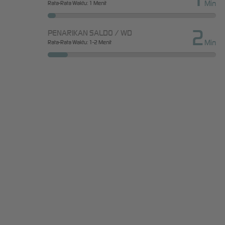
Min
Rata-Rata Waktu: 1 Menit
2
PENARIKAN SALDO / WD
Min
Rata-Rata Waktu: 1-2 Menit