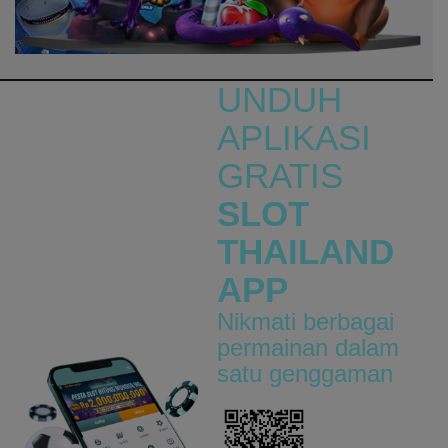
vswaysbandit
ans****a
IDR
6,998,600.00
vs20olympgate
UNDUH
rydhos****e
APLIKASI
IDR
6,989,400.00
GRATIS
vswaysmahwblck
SLOT
miste****0
IDR
6,784,500.00
THAILAND
vs20gatotx
APP
be****7
IDR
6,724,500.00
Nikmati berbagai
vs20stararx
permainan dalam
be****7
satu genggaman
IDR
6,592,400.00
vs20fruitswx
sco****9
IDR
5,941,200.00