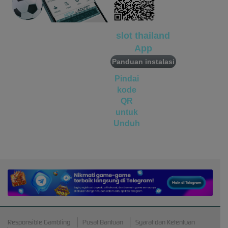
vs20fruitswx
miste****0
IDR
4,520,000.00
slot thailand
vs20olympx
App
Panduan instalasi
Pindai
kode
QR
untuk
Unduh
Android
APK
Responsible Gambling
Pusat Bantuan
Syarat dan Ketentuan