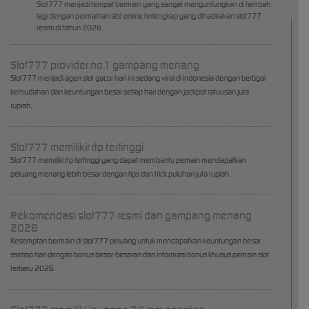
Slot777 menjadi tempat bermain yang sangat menguntungkan di tambah
lagi dengan permainan slot online terlengkap yang dihadirakan slot777
resmi di tahun 2026.
Slot777 provider no.1 gampang menang
Slot777 menjadi agen slot gacor hari ini sedang viral di indonesia dengan berbgai
kemudahan dan keuntungan besar setiap hari dengan jackpot ratuusan juta
rupiah,.
Slot777 memilikir rtp tertinggi
Slot777 memiliki rtp tertinggi yang dapat membantu pemain mendapatkan
peluang menang lebih besar dengan tips dan trick puluhan juta rupiah.
Rekomendasi slot777 resmi dan gampang menang
2026
Kesemptan bermain di slot777 peluang untuk mendapatkan keuntungan besar
ssetiap hari dengan bonus besar-besaran dan informasi bonus khusus pemain slot
terbaru 2026.