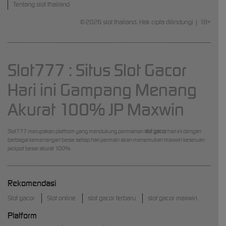
Tentang slot thailand
©2026 slot thailand. Hak cipta dilindungi | 18+
Slot777 : Situs Slot Gacor
Hari ini Gampang Menang
Akurat 100% JP Maxwin
Slot777 merupakan platfrom yang mendukung permainan
slot gacor
hari ini dengan
berbagai kemenangan besar setiap hari permain akan menemukan maxwin keseruan
jackpot besar akurat 100%.
Rekomendasi
Slot gacor
Slot online
slot gacor terbaru
slot gacor maxwin
Platform