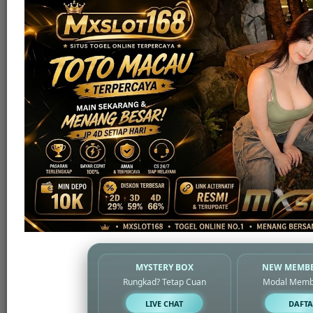
MYSTERY BOX
NEW MEMBE
Rungkad? Tetap Cuan
Modal Memb
Live Casino
LIVE CHAT
DAFTA