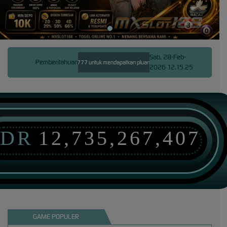
Sab, 28-Feb-
Pemberitahuan
di hadirkan provider slot777 untuk mendapatkan pluang jackpt besar setiap hari.
Slot777 m
2026 12.15.25
IDR
12,735,267,407
GAME POPULER