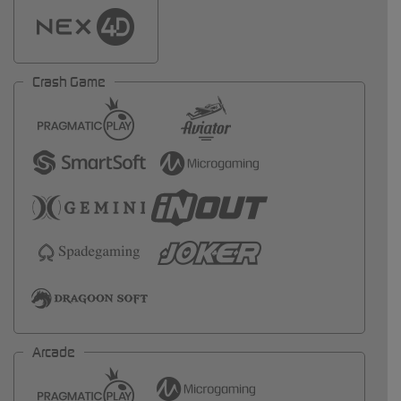
Crash Game
Arcade