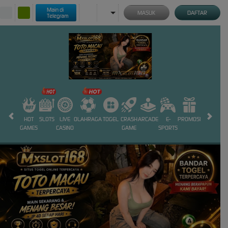
Main di
MASUK
DAFTAR
Telegram
HOT
SLOTS
LIVE
OLAHRAGA
TOGEL
CRASH
ARCADE
E-
PROMOSI
GAMES
CASINO
GAME
SPORTS