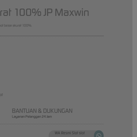
kurat 100% JP Maxwin
ot besar akurat 100%.
ot
BANTUAN & DUKUNGAN
Layanan Pelanggan 24 Jam
WA Resmi Slot slot