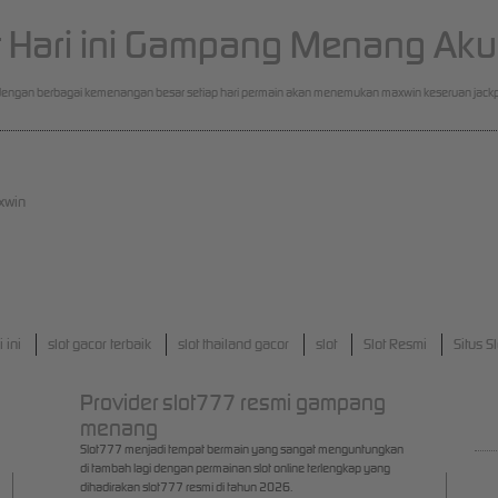
cor Hari ini Gampang Menang A
i dengan berbagai kemenangan besar setiap hari permain akan menemukan maxwin keseruan jackp
xwin
 ini
slot gacor terbaik
slot thailand gacor
slot
Slot Resmi
Situs Sl
Provider slot777 resmi gampang
menang
Slot777 menjadi tempat bermain yang sangat menguntungkan
di tambah lagi dengan permainan slot online terlengkap yang
dihadirakan slot777 resmi di tahun 2026.