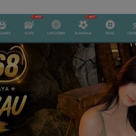
 GAMES
SLOTS
LIVE CASINO
OLAHRAGA
TOGEL
CRAS