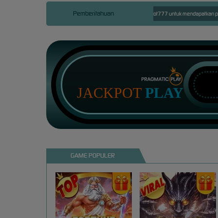
Pemberitahuan
g keuntungan besar yang selalu di hadirkan provider slot777 untuk mendapatkan pluang jackpt b
JACKPOT
PLAY
GAME POPULER