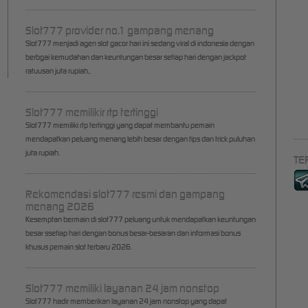
Slot777 provider no.1 gampang menang
Slot777 menjadi agen slot gacor hari ini sedang viral di indonesia dengan
berbgai kemudahan dan keuntungan besar setiap hari dengan jackpot
ratuusan juta rupiah,.
Slot777 memilikir rtp tertinggi
Slot777 memiliki rtp tertinggi yang dapat membantu pemain
mendapatkan peluang menang lebih besar dengan tips dan trick puluhan
juta rupiah.
TE
Rekomendasi slot777 resmi dan gampang
menang 2026
Kesemptan bermain di slot777 peluang untuk mendapatkan keuntungan
besar ssetiap hari dengan bonus besar-besaran dan informasi bonus
khusus pemain slot terbaru 2026.
Slot777 memiliki layanan 24 jam nonstop
Slot777 hadir memberikan layanan 24 jam nonstop yang dapat