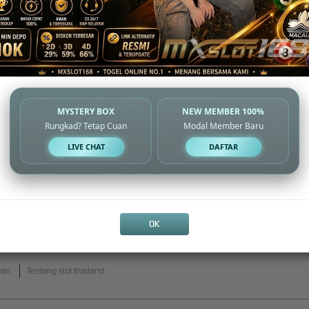
MYSTERY BOX
NEW MEMBER 100%
Rungkad? Tetap Cuan
Modal Member Baru
LIVE CHAT
DAFTAR
OK
uan
Tentang slot thailand