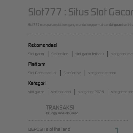
Slot777 : Situs Slot Ga
Slot777 merupakan platfrom yang mendukung permainan
slot gacor
hari in
Rekomendasi
Slot gacor
Slot online
slot gacor terbaru
slot gacor ma
Platform
Slot Gacor hari ini
Slot Online
slot gacor terbaru
Kategori
slot gacor
slot thailand
slot gacor 2026
slot gacor hari
TRANSAKSI
Keunggulan Pelayanan
1
DEPOSIT slot thailand