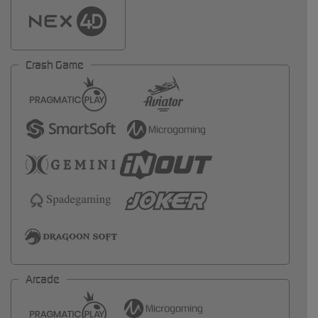
Crash Game
Arcade