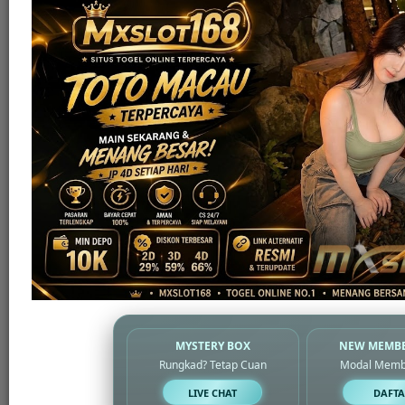
MYSTERY BOX
NEW MEMBE
Rungkad? Tetap Cuan
Modal Memb
Live Casino
LIVE CHAT
DAFTA