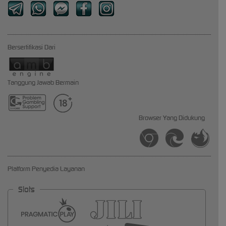
Bersertifikasi Dari
Tanggung Jawab Bermain
Browser Yang Didukung
Platform Penyedia Layanan
Slots