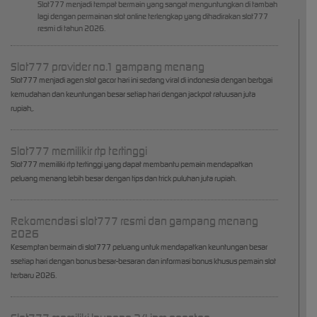
Slot777 menjadi tempat bermain yang sangat menguntungkan di tambah
lagi dengan permainan slot online terlengkap yang dihadirakan slot777
resmi di tahun 2026.
Slot777 provider no.1 gampang menang
Slot777 menjadi agen slot gacor hari ini sedang viral di indonesia dengan berbgai
kemudahan dan keuntungan besar setiap hari dengan jackpot ratuusan juta
rupiah,.
Slot777 memilikir rtp tertinggi
Slot777 memiliki rtp tertinggi yang dapat membantu pemain mendapatkan
peluang menang lebih besar dengan tips dan trick puluhan juta rupiah.
Rekomendasi slot777 resmi dan gampang menang
2026
Kesemptan bermain di slot777 peluang untuk mendapatkan keuntungan besar
ssetiap hari dengan bonus besar-besaran dan informasi bonus khusus pemain slot
terbaru 2026.