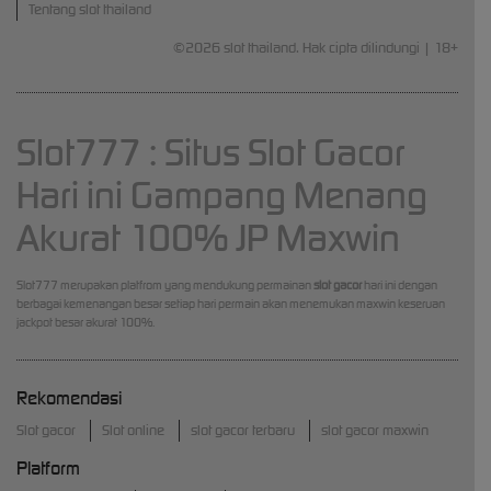
Tentang slot thailand
©2026 slot thailand. Hak cipta dilindungi | 18+
Slot777 : Situs Slot Gacor
Hari ini Gampang Menang
Akurat 100% JP Maxwin
Slot777 merupakan platfrom yang mendukung permainan
slot gacor
hari ini dengan
berbagai kemenangan besar setiap hari permain akan menemukan maxwin keseruan
jackpot besar akurat 100%.
Rekomendasi
Slot gacor
Slot online
slot gacor terbaru
slot gacor maxwin
Platform