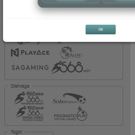
OK
Olahraga
Togel