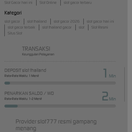
Slot Gacor hari ini
Slot Online
slot gacor terbaru
Kategori
slot gacor
slot thailand
slot gacor 2026
slot gacor hari ini
slot gacor terbaik
slot thailand gacor
slot
Slot Resmi
Situs Slot
TRANSAKSI
Keunggulan Pelayanan
1
DEPOSIT slot thailand
Min
Rata-Rata Waktu: 1 Menit
2
PENARIKAN SALDO / WD
Min
Rata-Rata Waktu: 1-2 Menit
Provider slot777 resmi gampang
menang