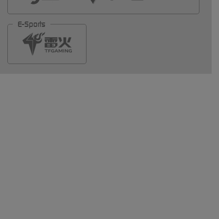
E-Sports