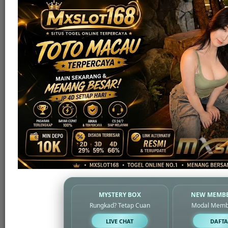
MYSTERY BOX
NEW MEMBE
Rungkad? Tetap Cuan
Modal Memb
Live Casino
LIVE CHAT
DAFTA