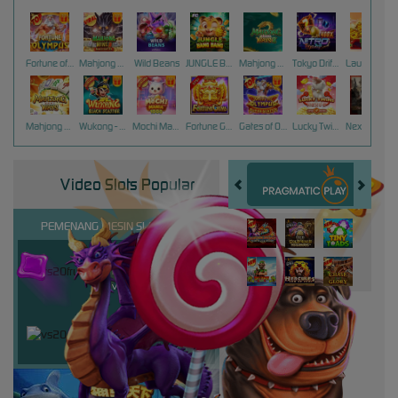
Fortune of Olympus
Mahjong Wins 3 – Black Scatter
Wild Beans
JUNGLE BANG BANG
Mahjong Ways 2
Tokyo Drift Nitro
Laughing Buddha Nexus
Mahjong Ways
Wukong - Black Scatter
Mochi Mania 1000
Fortune Gems
Gates of Olympus Super Scatter
Lucky Twins Nexus
Nexus Tombstone RIP
Video Slots Popular
PEMENANG MESIN SLOT
miste****0
IDR
15,047,200.00
vs20fruitswx
ma****5
IDR
9,253,200.00
vs20starlightx
vsteadf****1
IDR
8,998,000.00