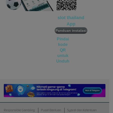
vs20fruitswx
miste****0
IDR
4,520,000.00
slot thailand
vs20olympx
App
Panduan instalasi
Pindai
kode
QR
untuk
Unduh
Android
APK
Responsible Gambling
Pusat Bantuan
Syarat dan Ketentuan