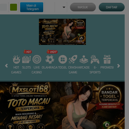
Main di
MASUK
DAFTAR
Telegram
HOT
SLOTS
LIVE
OLAHRAGA
TOGEL
CRASH
ARCADE
E-
PROMOSI
GAMES
CASINO
GAME
SPORTS