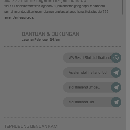
Slot777 memiliki layanan 24 jam nonstop
Slot777 hadir memberikan layanan 24 jam nonstop yang dapat membantu
pemain mendapatkan kesemptan untung besar tanpa harus tkut, situs slot777
aman dan terpercaya.
BANTUAN & DUKUNGAN
Layanan Pelanggan 24 Jam
WA Resmi Slot slot thailand
Asisten slot thailand_bot
slot thailand OfficiaL
slot thailand Bot
TERHUBUNG DENGAN KAMI