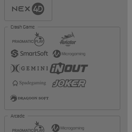
Crash Game
Arcade